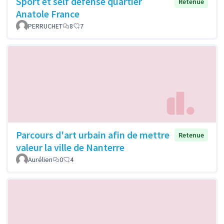
Sport et self défense quartier
Retenue
Anatole France
PERRUCHET
8
7
Parcours d'art urbain afin de mettre
Retenue
valeur la ville de Nanterre
Aurélien
0
4