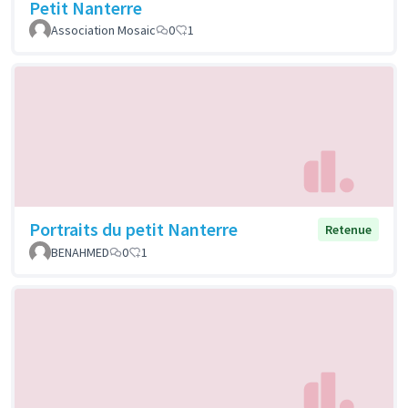
Petit Nanterre
Association Mosaic
0
1
Portraits du petit Nanterre
Retenue
BENAHMED
0
1