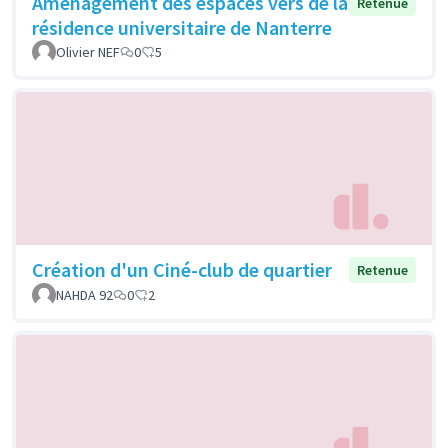
Aménagement des espaces vers de la
Retenue
résidence universitaire de Nanterre
Olivier NEF
0
5
Création d'un Ciné-club de quartier
Retenue
NAHDA 92
0
2