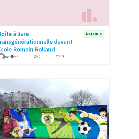
oîte à livre
Retenue
transgénérationnelle devant
Ecole Romain Rolland
verlhac
2
17