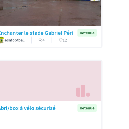
Enchanter le stade Gabriel Péri
Retenue
esnfootball
4
12
Abri/box à vélo sécurisé
Retenue