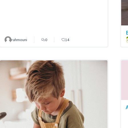
rahmouni
0
14