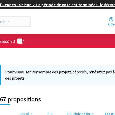
f Jeunes - Saison 2. La période de vote est terminée !
-
Je découv
Aide
Menu utilisateur
Saison 3
/
Pour visualiser l'ensemble des projets déposés, n'hésitez pas à ut
des projets.
67 propositions
Les plus
A-Z
Z-A (alphabétique
Les p