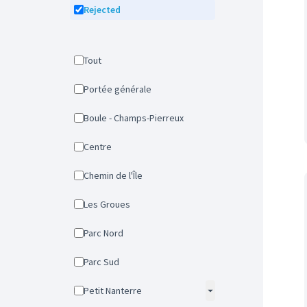
Rejected
Tout
Portée générale
Boule - Champs-Pierreux
Centre
Chemin de l'Île
Les Groues
Parc Nord
Parc Sud
Petit Nanterre