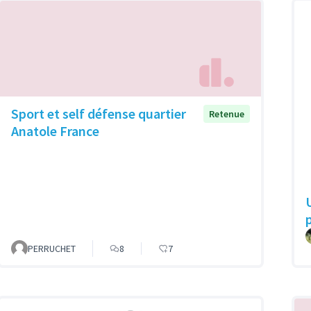
Sport et self défense quartier
Retenue
Anatole France
PERRUCHET
8
7