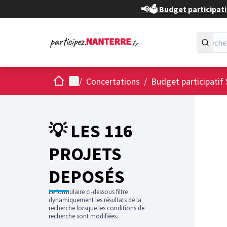
📢🗳️ Budget participati
Accueil
Menu principal
/
Concertations
/
Budget participatif 
💡 LES 116
PROJETS
DEPOSÉS
Le formulaire ci-dessous filtre
dynamiquement les résultats de la
recherche lorsque les conditions de
recherche sont modifiées.