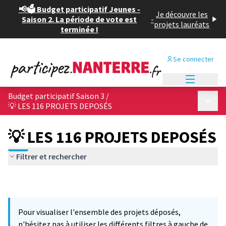
📢🗳️ Budget participatif Jeunes -
Je découvre les
Saison 2. La période de vote est
-
projets lauréats
terminée !
Se connecter
Menu princi
Budget participatif Saison 3
/
Menu p
💡 LES 116 PROJETS DEPOSÉS
💡 LES 116 PROJETS DEPOSÉS
Filtrer et rechercher
Pour visualiser l'ensemble des projets déposés,
n'hésitez pas à utiliser les différents filtres à gauche de