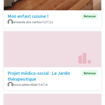
Mon enfant cuisine !
Retenue
armanda dos santos
2
11
Projet médico-social : Le Jardin
Retenue
thérapeutique
Association Altaïr
3
4