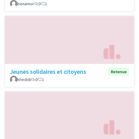
benamor
0
1
Jeunes solidaires et citoyens
Retenue
khedidi
0
1