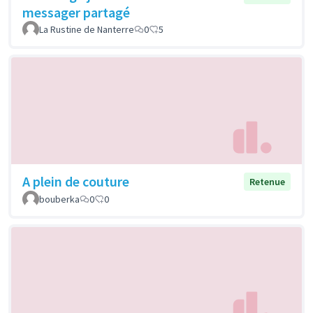
messager partagé
La Rustine de Nanterre
0
5
A plein de couture
Retenue
bouberka
0
0