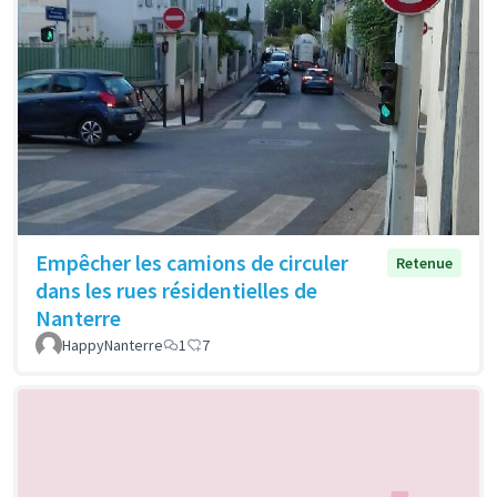
Empêcher les camions de circuler
Retenue
dans les rues résidentielles de
Nanterre
HappyNanterre
1
7