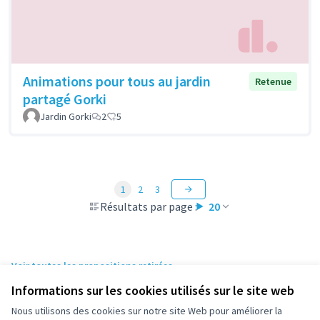
Animations pour tous au jardin
Retenue
partagé Gorki
Jardin Gorki
2
5
1
2
3
Résultats par page :
20
Voir toutes les propositions retirées
Informations sur les cookies utilisés sur le site web
Nous utilisons des cookies sur notre site Web pour améliorer la
Conditions d'utilisation