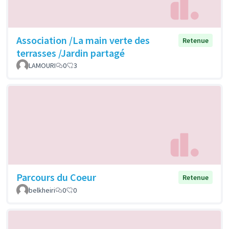
Association /La main verte des
Retenue
terrasses /Jardin partagé
LAMOURI
0
3
Parcours du Coeur
Retenue
belkheiri
0
0