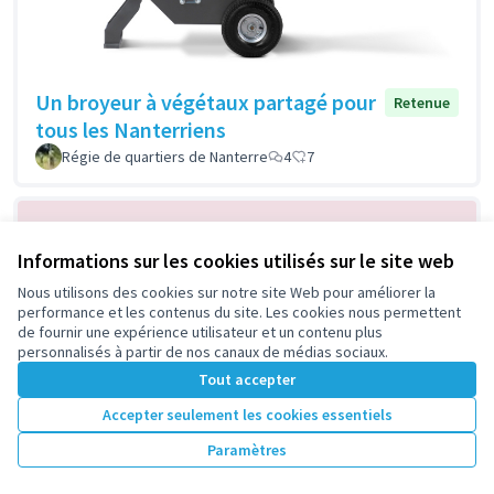
Un broyeur à végétaux partagé pour
Retenue
tous les Nanterriens
Régie de quartiers de Nanterre
4
7
Informations sur les cookies utilisés sur le site web
Nous utilisons des cookies sur notre site Web pour améliorer la
performance et les contenus du site. Les cookies nous permettent
de fournir une expérience utilisateur et un contenu plus
personnalisés à partir de nos canaux de médias sociaux.
Tout accepter
Sécurisation, apaisement et
Retenue
Accepter seulement les cookies essentiels
embellissement de l'accès au groupe
scolaire Jules Ferry, Jacques Prevert
Paramètres
et Moulin des Gibets