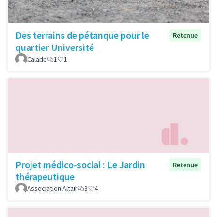
Des terrains de pétanque pour le
Retenue
quartier Université
Calado
1
1
Projet médico-social : Le Jardin
Retenue
thérapeutique
Association Altaïr
3
4