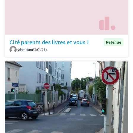
Cité parents des livres et vous !
Retenue
rahmouni
0
14