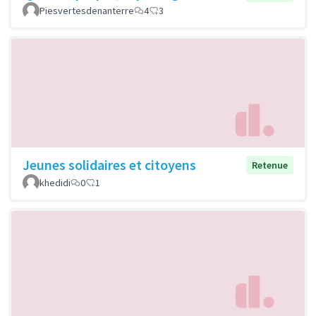
Piesvertesdenanterre
4
3
Jeunes solidaires et citoyens
Retenue
khedidi
0
1