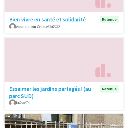
Bien vivre en santé et solidarité
Retenue
Association Cerise
0
2
Essaimer les jardins partagés! (au
Retenue
parc SUD)
lu
0
1