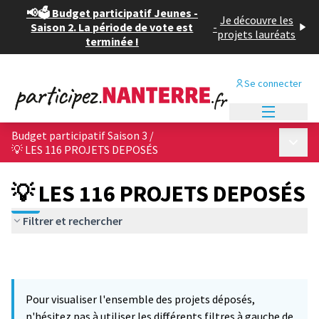
📢🗳️ Budget participatif Jeunes -
Je découvre les
Saison 2. La période de vote est
-
projets lauréats
terminée !
Se connecter
Menu princi
Budget participatif Saison 3
/
Menu p
💡 LES 116 PROJETS DEPOSÉS
💡 LES 116 PROJETS DEPOSÉS
Filtrer et rechercher
Pour visualiser l'ensemble des projets déposés,
n'hésitez pas à utiliser les différents filtres à gauche de