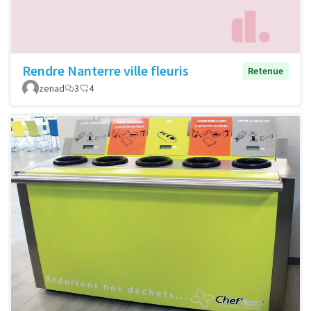
Rendre Nanterre ville fleuris
Retenue
zenad
3
4