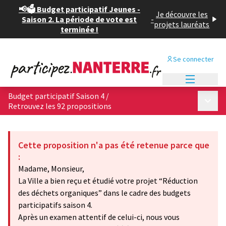
📢🗳️ Budget participatif Jeunes -
Je découvre les
Saison 2. La période de vote est
-
projets lauréats
terminée !
Se connecter
Menu princi
Budget participatif Saison 4
/
Menu p
Retrouvez les 92 propositions
Cette proposition n'a pas été retenue parce que
:
Madame, Monsieur,
La Ville a bien reçu et étudié votre projet “Réduction
des déchets organiques” dans le cadre des budgets
participatifs saison 4.
Après un examen attentif de celui-ci, nous vous