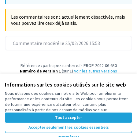
Les commentaires sont actuellement désactivés, mais
vous pouvez lire ceux déjà saisis.
Commentaire modéré le 25/02/2026 15:53
Référence : participez.nanterre.fr-PROP-2022-06-630
Numéro de version 1
(sur 1)
voir les autres versions
Vérifiez l'empreinte numérique
Informations sur les cookies utilisés sur le site web
Nous utilisons des cookies sur notre site Web pour améliorer la
Conditions d'utilisation
performance et les contenus du site. Les cookies nous permettent
Paramètres des cookies
de fournir une expérience utilisateur et un contenu plus
participez.nanterre.fr sur X
participez.nanterre.fr sur Facebook
participez.nanterre.fr sur Instagram
participez.nanterre.fr sur YouTube
participez.nanterre.fr sur GitHub
personnalisés à partir de nos canaux de médias sociaux.
(Lien externe)
(Lien externe)
(Lien externe)
(Lien externe)
(Lien externe)
Tout accepter
Accepter seulement les cookies essentiels
Licence Cre
(Lien extern