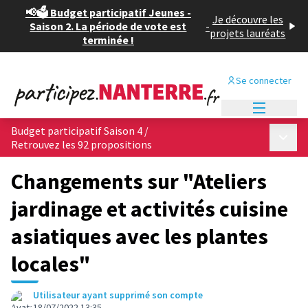
📢🗳️ Budget participatif Jeunes -
Je découvre les
Saison 2. La période de vote est
-
projets lauréats
terminée !
Se connecter
Menu princi
Budget participatif Saison 4
/
Menu p
Retrouvez les 92 propositions
Changements sur "Ateliers
jardinage et activités cuisine
asiatiques avec les plantes
locales"
Utilisateur ayant supprimé son compte
18/07/2022 13:35