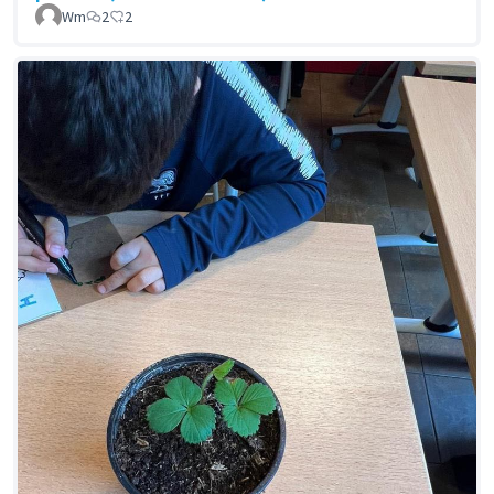
Wm
2
2