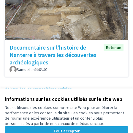
Documentaire sur l’histoire de
Retenue
Nanterre à travers les découvertes
archéologiques
Samuelian
0
0
Voir toutes les propositions retirées
Informations sur les cookies utilisés sur le site web
Nous utilisons des cookies sur notre site Web pour améliorer la
Conditions d'utilisation
performance et les contenus du site. Les cookies nous permettent
Paramètres des cookies
de fournir une expérience utilisateur et un contenu plus
participez.nanterre.fr sur X
participez.nanterre.fr sur Facebook
participez.nanterre.fr sur Instagram
participez.nanterre.fr sur YouTube
participez.nanterre.fr sur GitHub
personnalisés à partir de nos canaux de médias sociaux.
(Lien externe)
(Lien externe)
(Lien externe)
(Lien externe)
(Lien externe)
Tout accepter