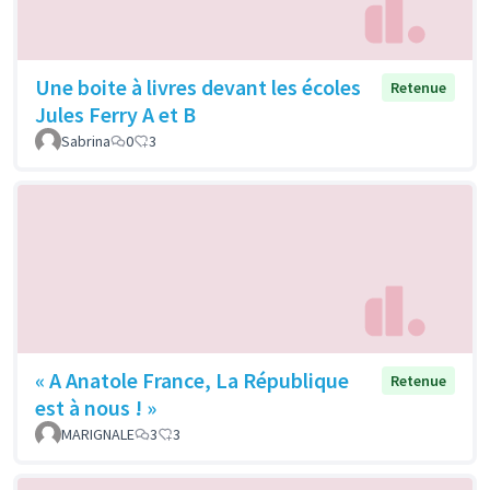
Une boite à livres devant les écoles
Retenue
Jules Ferry A et B
Sabrina
0
3
« A Anatole France, La République
Retenue
est à nous ! »
MARIGNALE
3
3