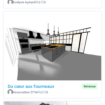
Evelyne Aymard
1
0
Du cœur aux fourneaux
Retenue
Association ZY'VA
1
0