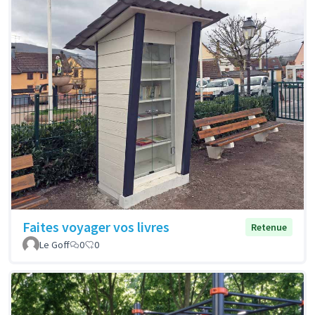
Faites voyager vos livres
Retenue
Le Goff
0
0