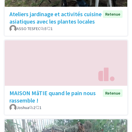
Ateliers jardinage et activités cuisine
Retenue
asiatiques avec les plantes locales
ASSO TESFEC
5
1
MAISON MâTIE quand le pain nous
Retenue
rassemble !
Joshua
2
1