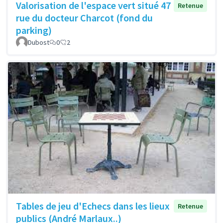
Valorisation de l'espace vert situé 47
Retenue
rue du docteur Charcot (fond du
parking)
Dubost
0
2
Tables de jeu d'Echecs dans les lieux
Retenue
publics (André Marlaux..)