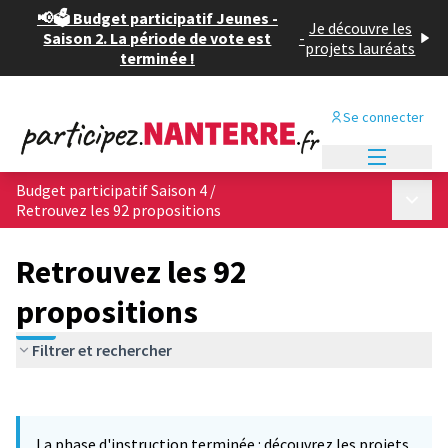
📢🗳️ Budget participatif Jeunes -
Je découvre les
Saison 2. La période de vote est
-
projets lauréats
terminée !
Se connecter
Menu princi
Budget participatif Saison 4
/
Menu p
Retrouvez les 92 propositions
Retrouvez les 92
propositions
Filtrer et rechercher
Passer la carte
Leaflet
|
©
OpenStreetMap
contributors
L'élément suivant est une carte qui présente les éléments de cet
+
La phase d'instruction terminée : découvrez les projets