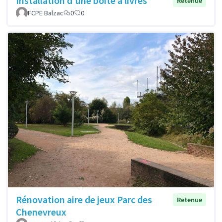
Installation d'une boite à livres
Retenue
FCPE Balzac
0
0
Rénovation aire de jeux Parc des
Retenue
Chenevreux