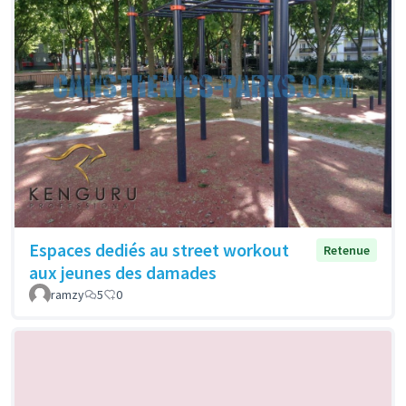
Espaces dediés au street workout
Retenue
aux jeunes des damades
ramzy
5
0