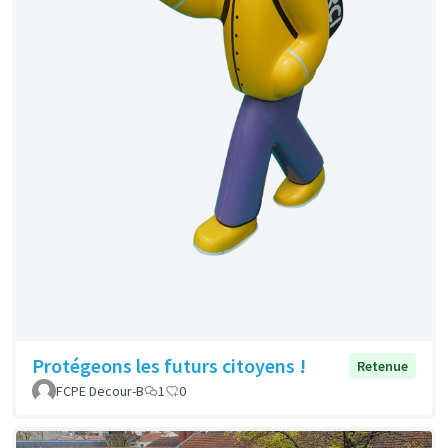
Protégeons les futurs citoyens !
Retenue
FCPE Decour-B
1
0