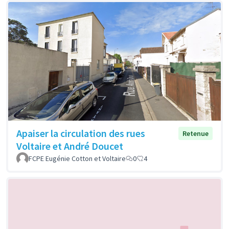
Apaiser la circulation des rues
Retenue
Voltaire et André Doucet
FCPE Eugénie Cotton et Voltaire
0
4