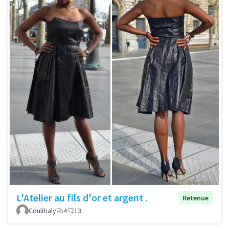
L'Atelier au fils d'or et argent .
Retenue
Coulibaly
4
13