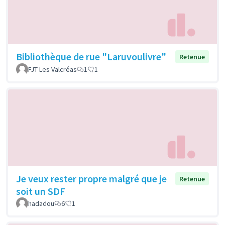
Bibliothèque de rue "Laruvoulivre"
Retenue
FJT Les Valcréas
1
1
Je veux rester propre malgré que je
Retenue
soit un SDF
hadadou
6
1