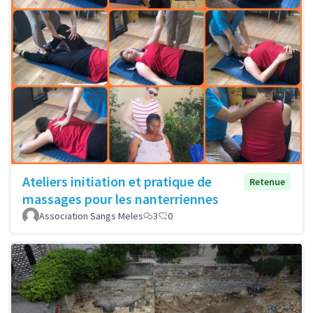
Ateliers initiation et pratique de
Retenue
massages pour les nanterriennes
Association Sangs Meles
3
0