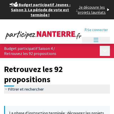
📢🗳️ Budget participatif Jeunes -
Je découvre les
Saison 2. La période de vote est
-
projets lauréats
terminée !
Se connecter
Menu princi
Budget participatif Saison 4
/
Menu p
Retrouvez les 92 propositions
Retrouvez les 92
propositions
Filtrer et rechercher
Passer la carte
Leaflet
|
©
OpenStreetMap
contributors
L'élément suivant est une carte qui présente les éléments de cet
+
La phase d'instruction terminée : découvrez les projets