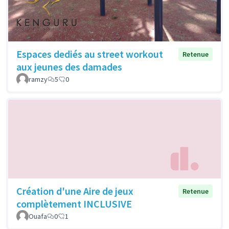
Espaces dediés au street workout
Retenue
aux jeunes des damades
ramzy
5
0
Création d'une Aire de jeux
Retenue
complètement INCLUSIVE
Ouafa
0
1