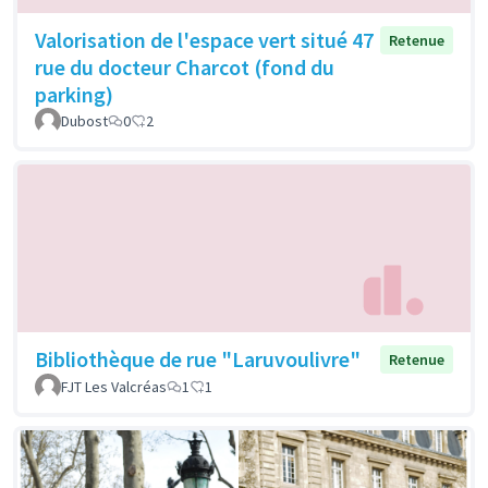
Valorisation de l'espace vert situé 47
Retenue
rue du docteur Charcot (fond du
parking)
Dubost
0
2
Bibliothèque de rue "Laruvoulivre"
Retenue
FJT Les Valcréas
1
1