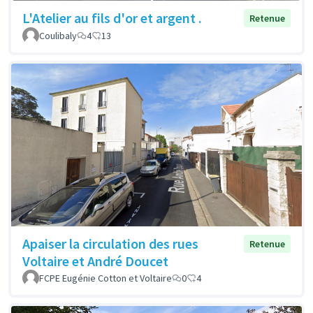
L'Atelier au fils d'or et argent .
Retenue
Coulibaly
4
13
Apaiser la circulation des rues
Retenue
Voltaire et André Doucet
FCPE Eugénie Cotton et Voltaire
0
4