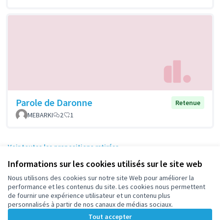
Parole de Daronne
Retenue
MEBARKI
2
1
Voir toutes les propositions retirées
Informations sur les cookies utilisés sur le site web
Nous utilisons des cookies sur notre site Web pour améliorer la
Conditions d'utilisation
performance et les contenus du site. Les cookies nous permettent
Paramètres des cookies
de fournir une expérience utilisateur et un contenu plus
participez.nanterre.fr sur X
participez.nanterre.fr sur Facebook
participez.nanterre.fr sur Instagram
participez.nanterre.fr sur YouTube
participez.nanterre.fr sur GitHub
personnalisés à partir de nos canaux de médias sociaux.
(Lien externe)
(Lien externe)
(Lien externe)
(Lien externe)
(Lien externe)
Tout accepter