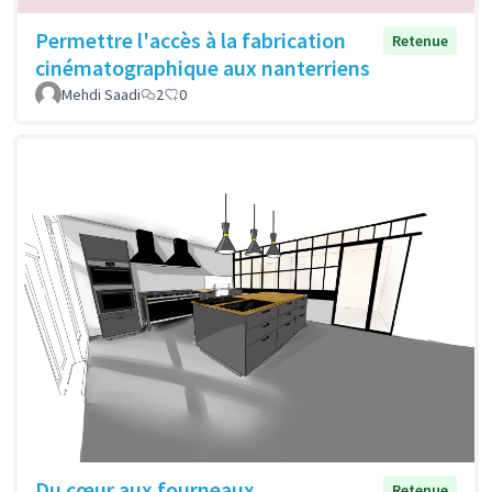
Permettre l'accès à la fabrication
Retenue
cinématographique aux nanterriens
Mehdi Saadi
2
0
Du cœur aux fourneaux
Retenue