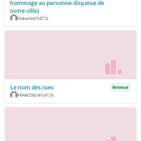
hommage au personne disparue de
notre ville)
Oukacine
0
1
Le nom des rues
Retenue
FRANCOIS H
0
0