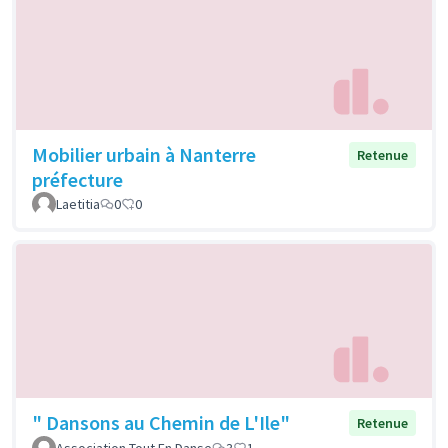
Mobilier urbain à Nanterre
Retenue
préfecture
Laetitia
0
0
" Dansons au Chemin de L'Ile"
Retenue
Association Tout En Danse
3
1