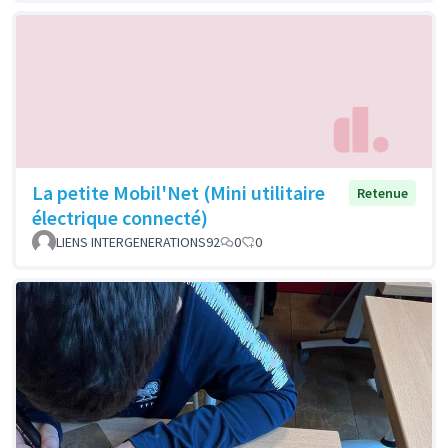
La petite Mobil'Net (Mini utilitaire
Retenue
électrique connecté)
LIENS INTERGENERATIONS92
0
0