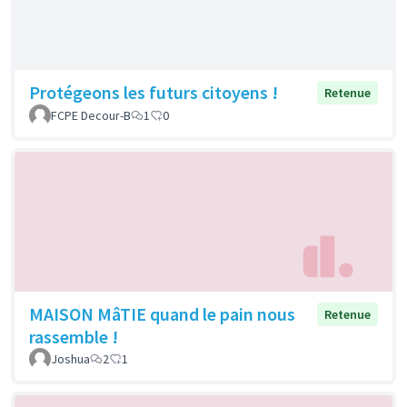
Protégeons les futurs citoyens !
Retenue
FCPE Decour-B
1
0
MAISON MâTIE quand le pain nous
Retenue
rassemble !
Joshua
2
1