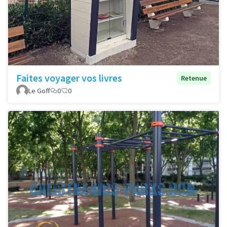
Faites voyager vos livres
Retenue
Le Goff
0
0