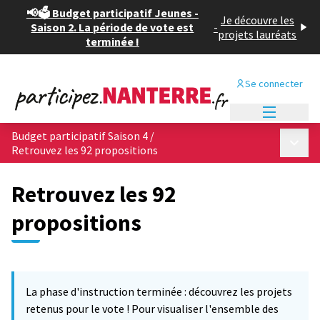
📢🗳️ Budget participatif Jeunes -
Je découvre les
Saison 2. La période de vote est
-
projets lauréats
terminée !
Se connecter
Menu princi
Budget participatif Saison 4
/
Menu p
Retrouvez les 92 propositions
Retrouvez les 92
propositions
Passer la carte
Leaflet
|
©
OpenStreetMap
contributors
L'élément suivant est une carte qui présente les éléments de cet
+
La phase d'instruction terminée : découvrez les projets
−
retenus pour le vote ! Pour visualiser l'ensemble des