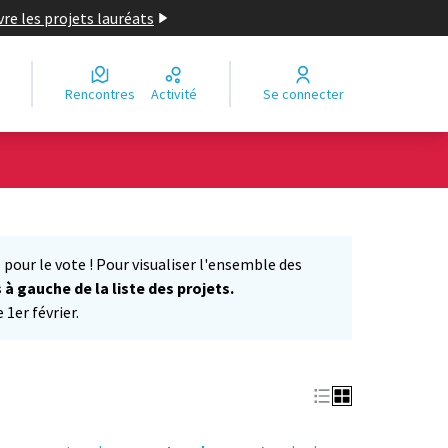
re les projets lauréats
Rencontres
Activité
Se connecter
Leaflet
|
©
OpenStreetMap
contributors
e des points de carte. L'élément peut être utilisé avec un lecteur
 pour le vote ! Pour visualiser l'ensemble des
s à gauche de la liste des projets.
1er février.