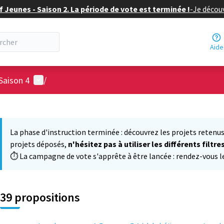
f Jeunes - Saison 2. La période de vote est terminée !
-
Je découv
Aide
Menu utilisateur
Saison 4
/
 la carte
 suivant est une carte qui présente les éléments de cette page comm
La phase d'instruction terminée : découvrez les projets retenus
projets déposés,
n'hésitez pas à utiliser les différents filtre
⏱️ La campagne de vote s'apprête à être lancée : rendez-vous le 
39 propositions