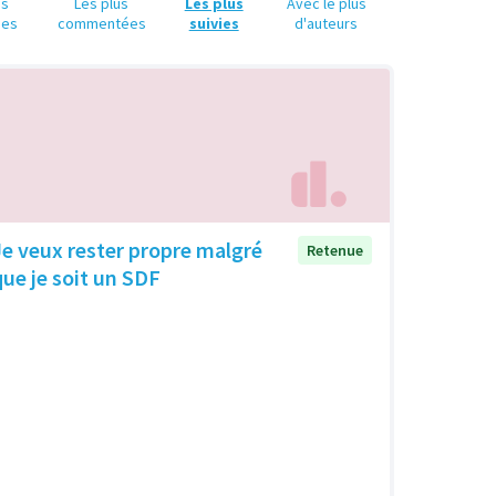
us
Les plus
Les plus
Avec le plus
ues
commentées
suivies
d'auteurs
Je veux rester propre malgré
Retenue
que je soit un SDF