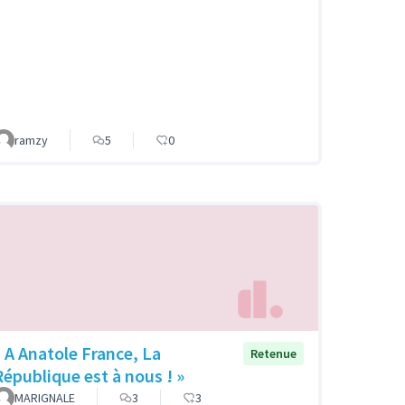
ramzy
5
0
« A Anatole France, La
Retenue
République est à nous ! »
MARIGNALE
3
3