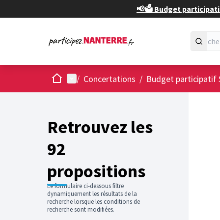
📢🗳️ Budget participati
Accueil
Menu principal
/
Concertations
/
Budget participatif 
Passer
L'élément
+
−
Retrouvez les
92
propositions
Le formulaire ci-dessous filtre
dynamiquement les résultats de la
recherche lorsque les conditions de
recherche sont modifiées.