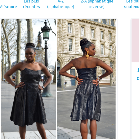
Les plus
A-Z
Z-A (alphabétique
Les pl
Aléatoire
récentes
(alphabétique)
inverse)
souten