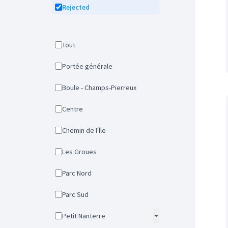
Rejected
Tout
Portée générale
Boule - Champs-Pierreux
Centre
Chemin de l'Île
Les Groues
Parc Nord
Parc Sud
Petit Nanterre