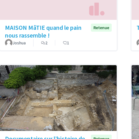
MAISON MâTIE quand le pain
Retenue
nous rassemble !
Joshua
2
1
Documentaire sur l’histoire de
Retenue