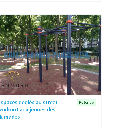
Espaces dediés au street
Retenue
workout aux jeunes des
damades