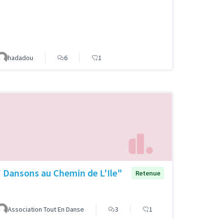
hadadou
6
1
" Dansons au Chemin de L'Ile"
Retenue
Association Tout En Danse
3
1