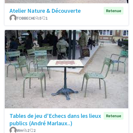
Atelier Nature & Découverte
Retenue
TOBBECHE
5
1
Tables de jeu d'Echecs dans les lieux
Retenue
publics (André Marlaux..)
Wm
2
2