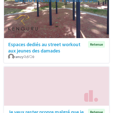
Espaces dediés au street workout
Retenue
aux jeunes des damades
ramzy
5
0
Je veux rester propre malgré que je
Retenue