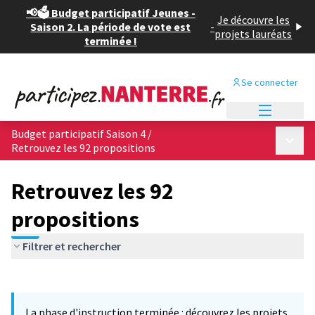
📢🗳️ Budget participatif Jeunes -
Je découvre les
Saison 2. La période de vote est
-
projets lauréats
terminée !
Se connecter
Menu princi
Budget participatif Saison 4
/
Menu p
Retrouvez les 92 propositions
Retrouvez les 92
propositions
Filtrer et rechercher
Passer la carte
Leaflet
|
©
OpenStreetMap
contributors
L'élément suivant est une carte qui présente les éléments de cet
+
La phase d'instruction terminée : découvrez les projets