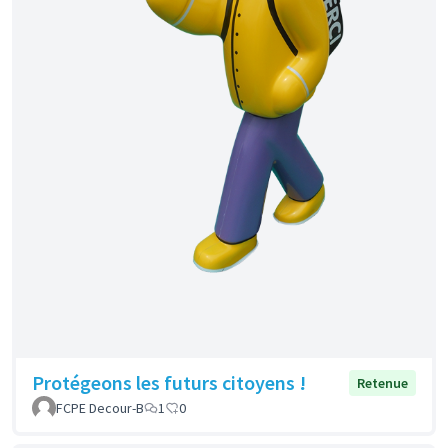
Protégeons les futurs citoyens !
Retenue
FCPE Decour-B
1
0