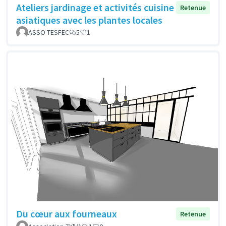
Ateliers jardinage et activités cuisine
Retenue
asiatiques avec les plantes locales
ASSO TESFEC
5
1
Du cœur aux fourneaux
Retenue