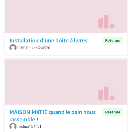
Installation d'une boite à livres
Retenue
FCPE Balzac
0
0
MAISON MâTIE quand le pain nous
Retenue
rassemble !
Joshua
2
1