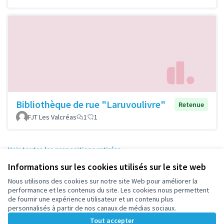
Bibliothèque de rue "Laruvoulivre"
Retenue
FJT Les Valcréas
1
1
Voir toutes les propositions retirées
Informations sur les cookies utilisés sur le site web
Nous utilisons des cookies sur notre site Web pour améliorer la
Conditions d'utilisation
performance et les contenus du site. Les cookies nous permettent
Paramètres des cookies
de fournir une expérience utilisateur et un contenu plus
participez.nanterre.fr sur X
participez.nanterre.fr sur Facebook
participez.nanterre.fr sur Instagram
participez.nanterre.fr sur YouTube
participez.nanterre.fr sur GitHub
personnalisés à partir de nos canaux de médias sociaux.
(Lien externe)
(Lien externe)
(Lien externe)
(Lien externe)
(Lien externe)
Tout accepter