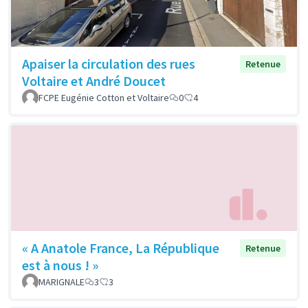
Apaiser la circulation des rues
Retenue
Voltaire et André Doucet
FCPE Eugénie Cotton et Voltaire
0
4
« A Anatole France, La République
Retenue
est à nous ! »
MARIGNALE
3
3