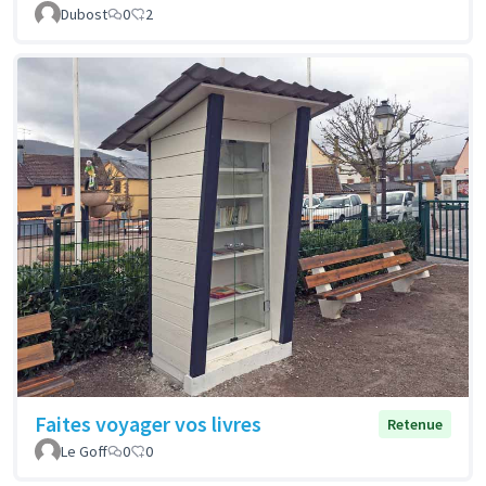
Dubost
0
2
Faites voyager vos livres
Retenue
Le Goff
0
0