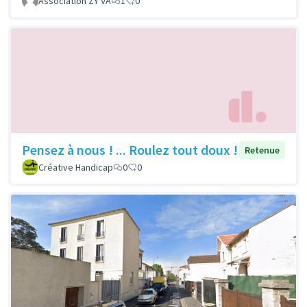
Association ZY'VA
1
0
Pensez à nous ! ... Roulez tout doux !
Retenue
Créative Handicap
0
0