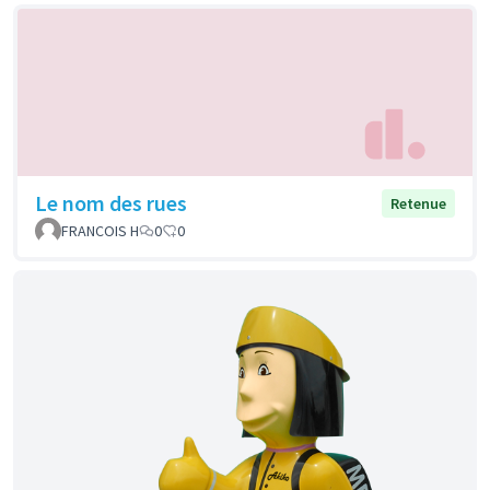
Le nom des rues
Retenue
FRANCOIS H
0
0