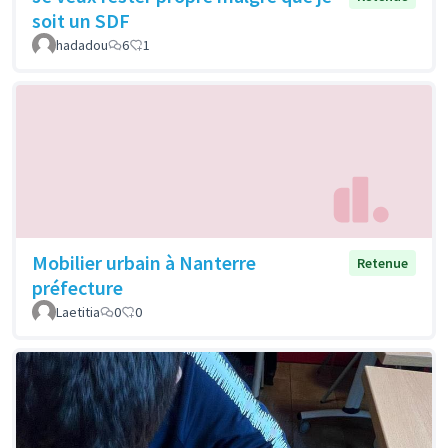
soit un SDF
hadadou
6
1
Mobilier urbain à Nanterre
Retenue
préfecture
Laetitia
0
0