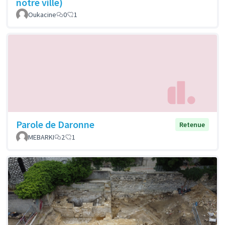
notre ville)
Oukacine
0
1
Parole de Daronne
Retenue
MEBARKI
2
1