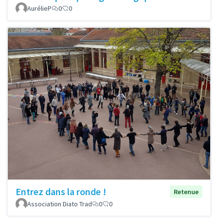
AurélieP
0
0
Entrez dans la ronde !
Retenue
Association Diato Trad
0
0