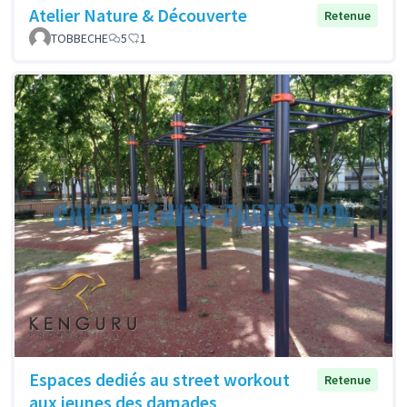
Atelier Nature & Découverte
Retenue
TOBBECHE
5
1
Espaces dediés au street workout
Retenue
aux jeunes des damades