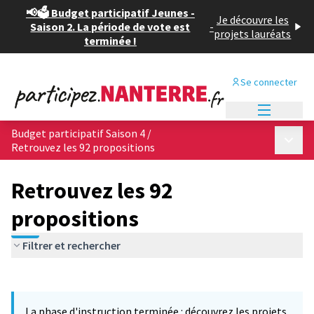
📢🗳️ Budget participatif Jeunes -
Je découvre les
Saison 2. La période de vote est
-
projets lauréats
terminée !
Se connecter
Menu princi
Budget participatif Saison 4
/
Menu p
Retrouvez les 92 propositions
Retrouvez les 92
propositions
Filtrer et rechercher
Passer la carte
Leaflet
|
©
OpenStreetMap
contributors
L'élément suivant est une carte qui présente les éléments de cet
+
La phase d'instruction terminée : découvrez les projets