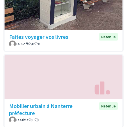
Faites voyager vos livres
Retenue
Le Goff
0
0
Mobilier urbain à Nanterre
Retenue
préfecture
Laetitia
0
0