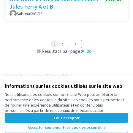
Jules Ferry A et B
Sabrina
0
3
1
2
Résultats par page :
20
Voir toutes les propositions retirées
Informations sur les cookies utilisés sur le site web
Nous utilisons des cookies sur notre site Web pour améliorer la
Conditions d'utilisation
performance et les contenus du site. Les cookies nous permettent
Paramètres des cookies
de fournir une expérience utilisateur et un contenu plus
participez.nanterre.fr sur X
participez.nanterre.fr sur Facebook
participez.nanterre.fr sur Instagram
participez.nanterre.fr sur YouTube
participez.nanterre.fr sur GitHub
personnalisés à partir de nos canaux de médias sociaux.
(Lien externe)
(Lien externe)
(Lien externe)
(Lien externe)
(Lien externe)
Tout accepter
Accepter seulement les cookies essentiels