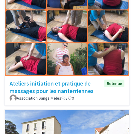
Ateliers initiation et pratique de
Retenue
massages pour les nanterriennes
Association Sangs Meles
3
0