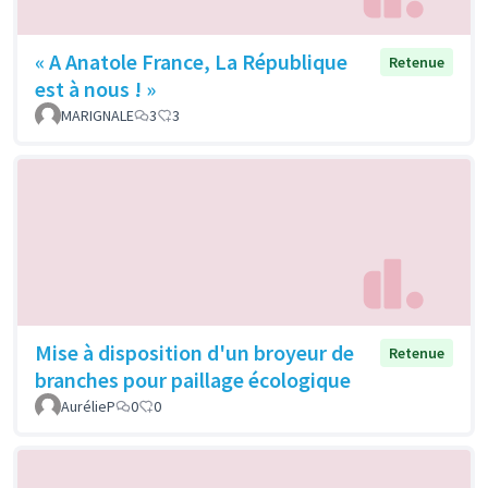
« A Anatole France, La République
Retenue
est à nous ! »
MARIGNALE
3
3
Mise à disposition d'un broyeur de
Retenue
branches pour paillage écologique
AurélieP
0
0