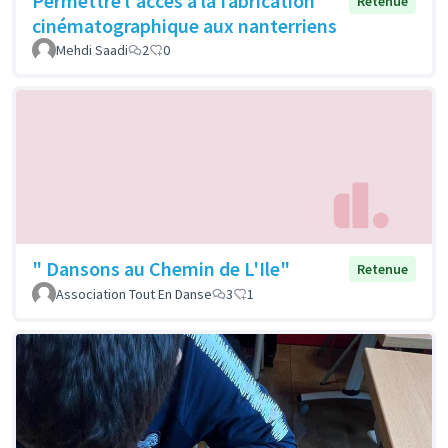
Permettre l'accès à la fabrication
Retenue
cinématographique aux nanterriens
Mehdi Saadi
2
0
" Dansons au Chemin de L'Ile"
Retenue
Association Tout En Danse
3
1