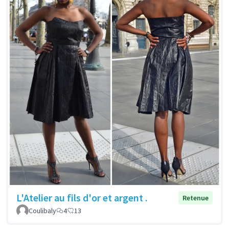
L'Atelier au fils d'or et argent .
Retenue
Coulibaly
4
13