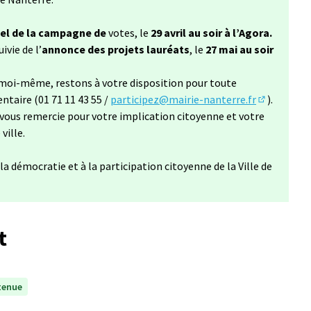
iel de la campagne de
votes, le
29 avril au soir à l’Agora.
uivie de l’
annonce des projets lauréats
, le
27 mai au soir
t moi-même, restons à votre disposition pour toute
aire (01 71 11 43 55 /
participez@mairie-nanterre.fr
).
(S'ouvre da
vous remercie pour votre implication citoyenne et votre
ville.
a démocratie et à la participation citoyenne de la Ville de
t
tenue