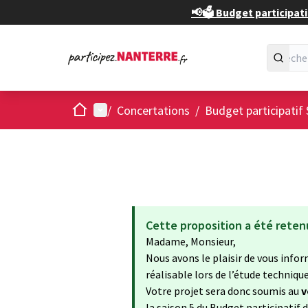
📢🗳️ Budget participati
Accueil
Menu principal
/
Concertations
/
Budget participatif 
Cette proposition a été reten
Madame, Monsieur,
Nous avons le plaisir de vous info
réalisable lors de l’étude techniq
Votre projet sera donc soumis au
v
la saison 5 du Budget participatif 