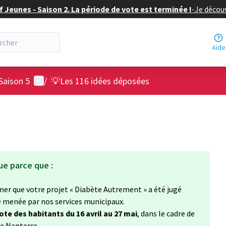
f Jeunes - Saison 2. La période de vote est terminée !
-
Je découv
Aide
Menu utilisateur
Saison 5
/
💡Les 116 idées déposées
ue parce que :
rmer que votre projet « Diabète Autrement » a été jugé
ue menée par nos services municipaux.
ote des habitants du 16 avril au 27 mai
, dans le cadre de
de Nanterre.