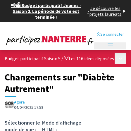
📢🗳️ Budget participatif Jeunes -
Je découvre les
Saison 2. La période de vote est
-
projets lauréats
terminée !
Se connecter
Menu princi
Menu p
Budget participatif Saison 5
/
💡Les 116 idées déposées
Changements sur "Diabète
Autrement"
Agora
04/04/2025 17:58
Sélectionner le
Mode d'affichage
mode de vue :
HTML :