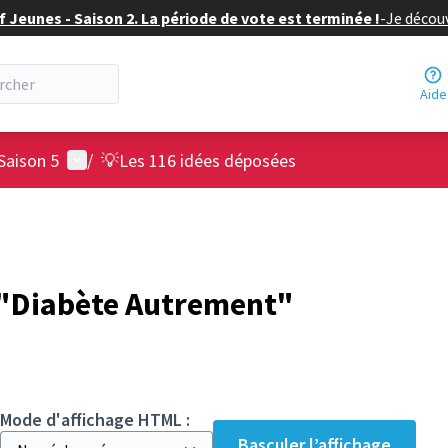
f Jeunes - Saison 2. La période de vote est terminée !
-
Je découv
Aide
Menu utilisateur
Saison 5
/
💡Les 116 idées déposées
"Diabète Autrement"
Mode d'affichage HTML :
Basculer l’affichage