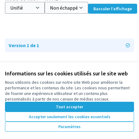
Basculer l’affichage
Version 1 de 1
Informations sur les cookies utilisés sur le site web
Nous utilisons des cookies sur notre site Web pour améliorer la
Conditions d'utilisation
performance et les contenus du site. Les cookies nous permettent
Paramètres des cookies
de fournir une expérience utilisateur et un contenu plus
participez.nanterre.fr sur X
participez.nanterre.fr sur Facebook
participez.nanterre.fr sur Instagram
participez.nanterre.fr sur YouTube
participez.nanterre.fr sur GitHub
personnalisés à partir de nos canaux de médias sociaux.
(Lien externe)
(Lien externe)
(Lien externe)
(Lien externe)
(Lien externe)
Tout accepter
Accepter seulement les cookies essentiels
Licence Cre
(Lien extern
Paramètres
(Lien externe)
Site réalisé grâce au
logiciel libre Decidim
.
(Lien externe)