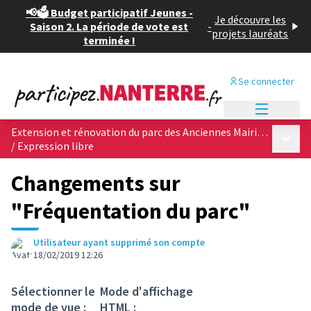
📢🗳️ Budget participatif Jeunes -
Je découvre les
Saison 2. La période de vote est
-
projets lauréats
terminée !
Se connecter
Menu princi
Extension et rénovation du parc des Anciennes Mairies, &quot;poumon vert&quot; du centre ville
Menu p
/
Expression libre
Changements sur
"Fréquentation du parc"
Utilisateur ayant supprimé son compte
18/02/2019 12:26
Sélectionner le
Mode d'affichage
mode de vue :
HTML :