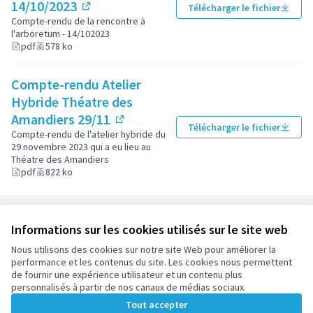
14/10/2023
Télécharger le fichier
(Lien externe)
Compte-rendu de la rencontre à
l'arboretum - 14/102023
pdf
578 ko
Compte-rendu Atelier
Hybride Théatre des
Amandiers 29/11
Télécharger le fichier
(Lien externe)
Compte-rendu de l'atelier hybride du
29 novembre 2023 qui a eu lieu au
Théatre des Amandiers
pdf
822 ko
Référence : participez.nanterre.fr-ASSE-2023-10-19
Informations sur les cookies utilisés sur le site web
Nous utilisons des cookies sur notre site Web pour améliorer la
Conditions d'utilisation
performance et les contenus du site. Les cookies nous permettent
Paramètres des cookies
de fournir une expérience utilisateur et un contenu plus
participez.nanterre.fr sur X
participez.nanterre.fr sur Facebook
participez.nanterre.fr sur Instagram
participez.nanterre.fr sur YouTube
participez.nanterre.fr sur GitHub
personnalisés à partir de nos canaux de médias sociaux.
(Lien externe)
(Lien externe)
(Lien externe)
(Lien externe)
(Lien externe)
Tout accepter