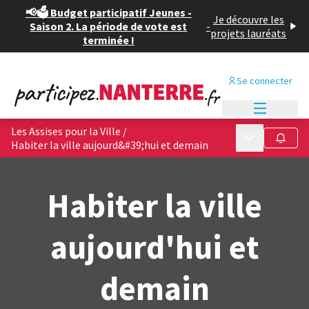
📢🗳️ Budget participatif Jeunes -
Je découvre les
Saison 2. La période de vote est
-
projets lauréats
terminée !
Se connecter
Menu princi
Les Assises pour la Ville
/
Menu principa
Suivre
Habiter la ville aujourd&#39;hui et demain
Habiter la ville
aujourd'hui et
demain