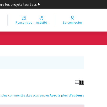
re les projets lauréats
Rencontres
Activité
Se connecter
Leaflet
|
©
OpenStreetMap
contributors
e des points de carte. L'élément peut être utilisé avec un lecteur
s plus commentées
Les plus suivies
Avec le plus d'auteurs