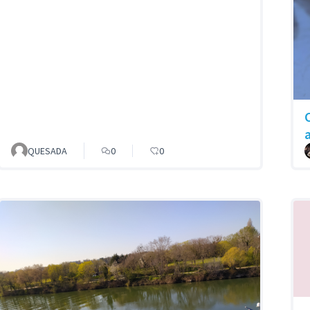
QUESADA
0
0