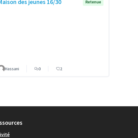
Maison des jeunes 16/30
Retenue
Hassani
0
2
ssources
ivité