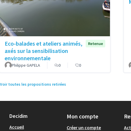
Eco-balades et ateliers animés,
Retenue
axés sur la sensibilisation
environnementale
Philippe GAPELA
0
0
Voir toutes les propositions retirées
Decidim
Mon compte
Re
Accueil
Créer un compte
Act