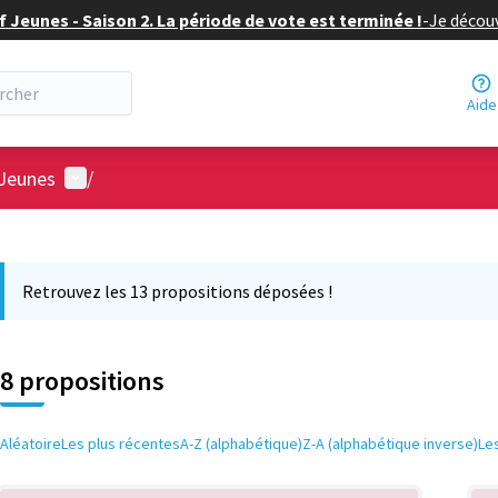
f Jeunes - Saison 2. La période de vote est terminée !
-
Je découv
Aide
Menu utilisateur
 Jeunes
/
 la carte
 suivant est une carte qui présente les éléments de cette page comm
Retrouvez les 13 propositions déposées !
8 propositions
Aléatoire
Les plus récentes
A-Z (alphabétique)
Z-A (alphabétique inverse)
Le