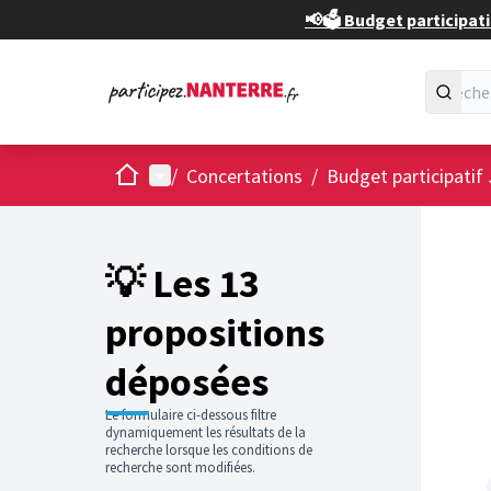
📢🗳️ Budget participati
Accueil
Menu principal
/
Concertations
/
Budget participatif
Passer
L'élément
+
−
💡 Les 13
propositions
déposées
Le formulaire ci-dessous filtre
dynamiquement les résultats de la
recherche lorsque les conditions de
recherche sont modifiées.