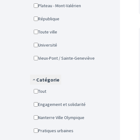
Plateau - Mont-Valérien
République
Toute ville
Université
Vieux-Pont / Sainte-Geneviève
Catégorie
Tout
Engagement et solidarité
Nanterre Ville Olympique
Pratiques urbaines