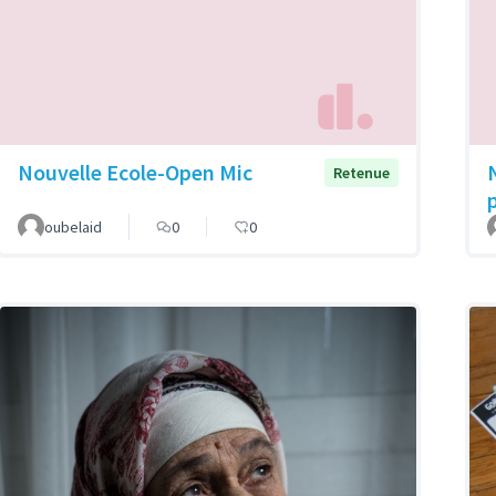
Nouvelle Ecole-Open Mic
Retenue
oubelaid
0
0