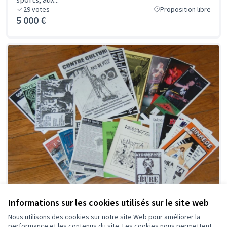
29
votes
Proposition libre
5 000 €
Informations sur les cookies utilisés sur le site web
Nant'Art, le fanzine qui parle d'arts et de
Nous utilisons des cookies sur notre site Web pour améliorer la
performance et les contenus du site. Les cookies nous permettent