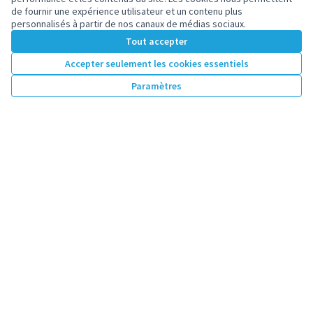
musique
de fournir une expérience utilisateur et un contenu plus
Nant'Art est un projet de magazine porté par des
personnalisés à partir de nos canaux de médias sociaux.
lycéens. Leur projet est destiné aux nanterriens et
Tout accepter
nanterriennes qui souhaitent...
13
votes
Proposition libre
Accepter seulement les cookies essentiels
5 000 €
Paramètres