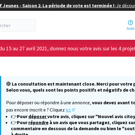
f Jeunes - Saison 2. La période de vote est terminée !
-
Je découv
Aide
du 15 au 27 avril 2021, donnez nous votre avis sur les 4 proje
🔴
La consultation est maintenant close. Merci pour votre p
Selon vous, quels sont les points positifs et négatifs de ch
Pour déposer ou répondre à une annonce,
vous devez avant to
pas encore inscrit·e ? Cliquez
ici.
(S'ouvre dans un nouvel onglet
👉
Pour
déposer
votre avis
,
cliquez sur "Nouvel avis cito
👉
Pour
répondre
à un avis que vous partagez
,
cliquez sur
commentaire en dessous de la demande ou bien le "sout
à droite.