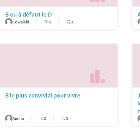
B ou à défaut le D
Kowalski
0
0
B le plus convivial pour vivre
Simba
0
0