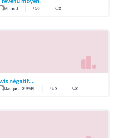
a revenu moyen.
Ahmed
0
0
vis négatif....
Jacques GUEVEL
0
0