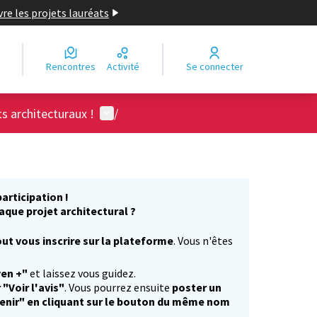
re les projets lauréats
Rencontres
Activité
Se connecter
Menu utilisateur
ts architecturaux !
/
articipation !
aque projet architectural ?
ut vous inscrire sur la plateforme
. Vous n'êtes
)
yen +"
et laissez vous guidez.
 "Voir l'avis"
. Vous pourrez ensuite
poster un
enir" en cliquant sur le bouton du même nom