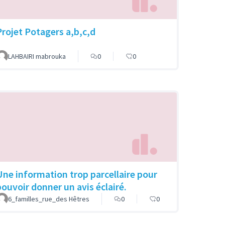
Projet Potagers a,b,c,d
LAHBAIRI mabrouka
0
0
Une information trop parcellaire pour
pouvoir donner un avis éclairé.
6_familles_rue_des Hêtres
0
0