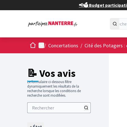
📢🗳️ Budget participati
Accueil
Menu principal
/
Concertations
/
Cité des Potagers : 
📝 Vos avis
Le formulaire ci-dessous filtre
dynamiquement les résultats de la
recherche lorsque les conditions de
recherche sont modifiées.
État