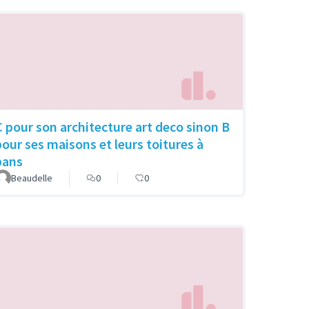
C pour son architecture art deco sinon B
pour ses maisons et leurs toitures à
pans
Beaudelle
0
0