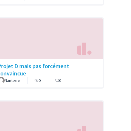
Projet D mais pas forcément
convaincue
Nanterre
0
0