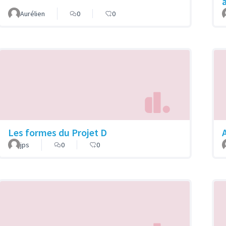
Aurélien
0
0
Les formes du Projet D
A
jps
0
0