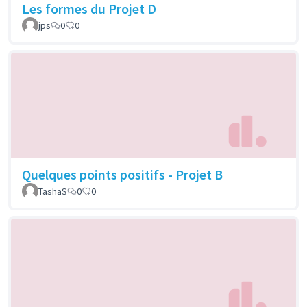
Les formes du Projet D
jps
0
0
Quelques points positifs - Projet B
TashaS
0
0