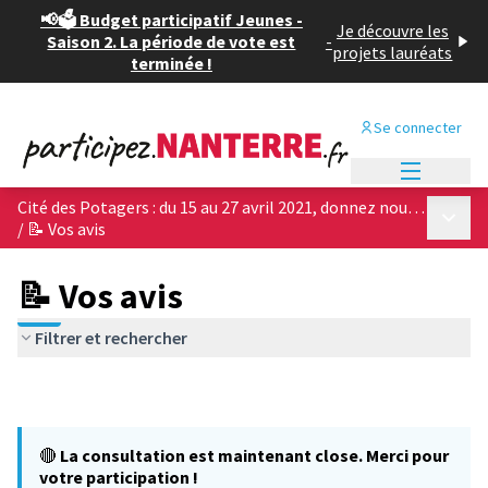
📢🗳️ Budget participatif Jeunes -
Je découvre les
Saison 2. La période de vote est
-
projets lauréats
terminée !
Se connecter
Menu princi
Cité des Potagers : du 15 au 27 avril 2021, donnez nous votre avis sur les 4 projets architecturaux !
Menu p
/
📝 Vos avis
📝 Vos avis
Filtrer et rechercher
🔴
La consultation est maintenant close. Merci pour
votre participation !