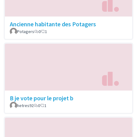
Ancienne habitante des Potagers
Potagers
0
1
B je vote pour le projet b
hetres92
0
1