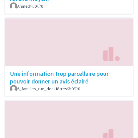
Ahmed
0
0
Une information trop parcellaire pour
pouvoir donner un avis éclairé.
6_familles_rue_des Hêtres
0
0