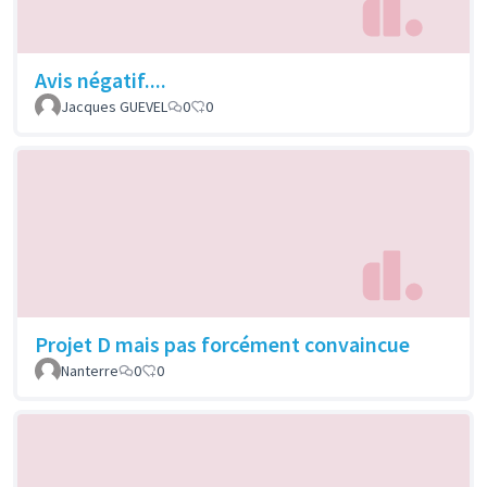
Avis négatif....
Jacques GUEVEL
0
0
Projet D mais pas forcément convaincue
Nanterre
0
0