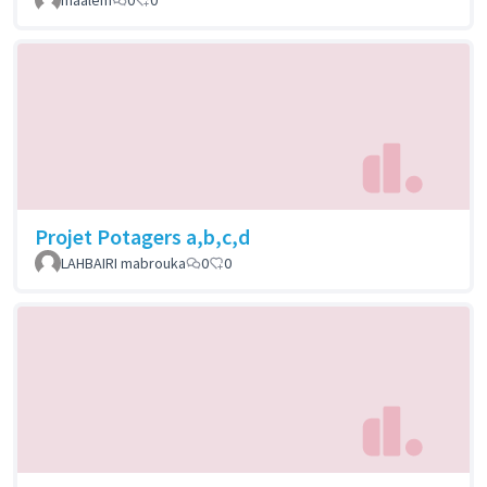
Projet Potagers a,b,c,d
LAHBAIRI mabrouka
0
0