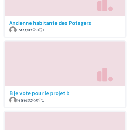
Ancienne habitante des Potagers
Potagers
0
1
B je vote pour le projet b
hetres92
0
1