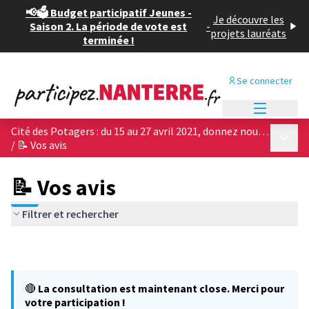
📢🗳️ Budget participatif Jeunes -
Je découvre les
Saison 2. La période de vote est
-
projets lauréats
terminée !
Se connecter
Menu princi
Cité des Potagers : du 15 au 27 avril 2021, donnez nous votre avis sur les 4 projets architecturaux !
Menu p
/
📝 Vos avis
📝 Vos avis
Filtrer et rechercher
🔴
La consultation est maintenant close. Merci pour
votre participation !