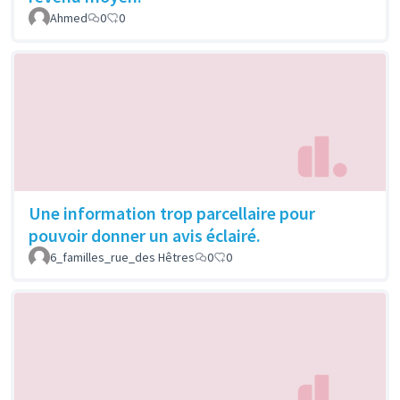
Ahmed
0
0
Une information trop parcellaire pour
pouvoir donner un avis éclairé.
6_familles_rue_des Hêtres
0
0