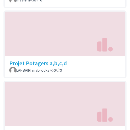
Projet Potagers a,b,c,d
LAHBAIRI mabrouka
0
0