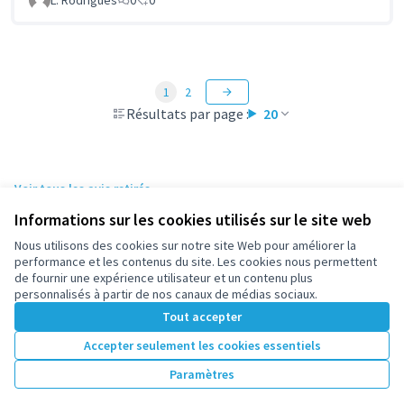
1
2
Résultats par page :
20
Voir tous les avis retirés
Informations sur les cookies utilisés sur le site web
Nous utilisons des cookies sur notre site Web pour améliorer la
Conditions d'utilisation
performance et les contenus du site. Les cookies nous permettent
Paramètres des cookies
de fournir une expérience utilisateur et un contenu plus
participez.nanterre.fr sur X
participez.nanterre.fr sur Facebook
participez.nanterre.fr sur Instagram
participez.nanterre.fr sur YouTube
participez.nanterre.fr sur GitHub
personnalisés à partir de nos canaux de médias sociaux.
(Lien externe)
(Lien externe)
(Lien externe)
(Lien externe)
(Lien externe)
Tout accepter
Accepter seulement les cookies essentiels
Licence Cre
(Lien extern
Paramètres
(Lien externe)
Site réalisé grâce au
logiciel libre Decidim
.
(Lien externe)