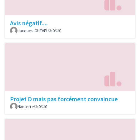
Avis négatif....
Jacques GUEVEL
0
0
Projet D mais pas forcément convaincue
Nanterre
0
0