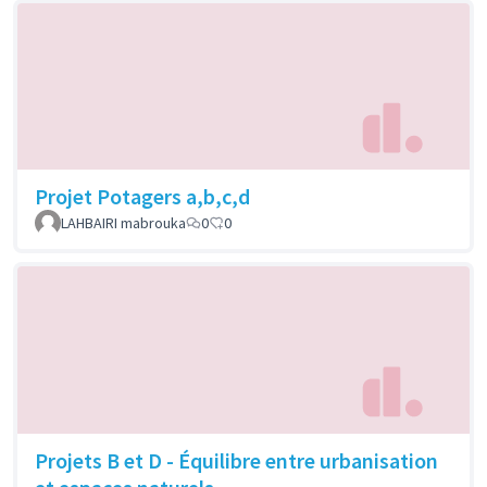
Projet Potagers a,b,c,d
LAHBAIRI mabrouka
0
0
Projets B et D - Équilibre entre urbanisation