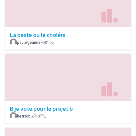
La peste ou le choléra
pauletjeanne
0
0
B je vote pour le projet b
hetres92
0
1