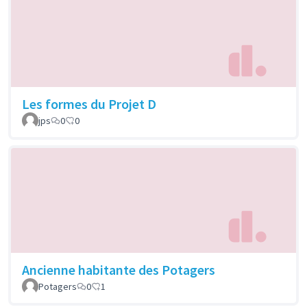
Les formes du Projet D
jps
0
0
Ancienne habitante des Potagers
Potagers
0
1