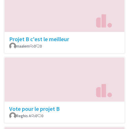
Projet B c'est le meilleur
maalem
0
0
Vote pour le projet B
Reghis A
0
0