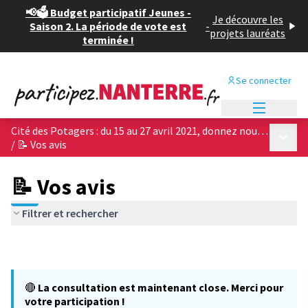
📢🗳️ Budget participatif Jeunes -
Je découvre les
Saison 2. La période de vote est
-
projets lauréats
terminée !
Se connecter
Menu princi
Cité des Potagers : du 15 au 27 avril 2021, donnez nous votre avis sur les 4 projets architecturaux !
Menu p
/
📝 Vos avis
📝 Vos avis
Filtrer et rechercher
🔴
La consultation est maintenant close. Merci pour
votre participation !