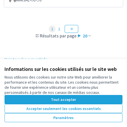
1
2
Résultats par page :
20
Voir tous les avis retirés
Informations sur les cookies utilisés sur le site web
Nous utilisons des cookies sur notre site Web pour améliorer la
Conditions d'utilisation
performance et les contenus du site. Les cookies nous permettent
Paramètres des cookies
de fournir une expérience utilisateur et un contenu plus
participez.nanterre.fr sur X
participez.nanterre.fr sur Facebook
participez.nanterre.fr sur Instagram
participez.nanterre.fr sur YouTube
participez.nanterre.fr sur GitHub
personnalisés à partir de nos canaux de médias sociaux.
(Lien externe)
(Lien externe)
(Lien externe)
(Lien externe)
(Lien externe)
Tout accepter
Accepter seulement les cookies essentiels
Licence Cre
(Lien extern
Paramètres
(Lien externe)
Site réalisé grâce au
logiciel libre Decidim
.
(Lien externe)