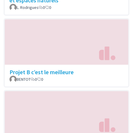
et espaces naturels
L. Rodrigues
0
0
Projet B c’est le meilleure
BENTOT
0
0