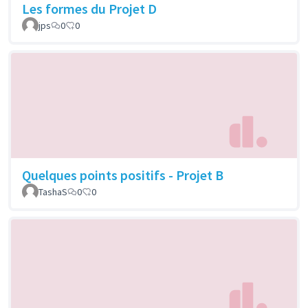
Les formes du Projet D
jps
0
0
Quelques points positifs - Projet B
TashaS
0
0