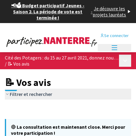
📢🗳️ Budget participatif Jeunes -
Je découvre les
Saison 2. La période de vote est
-
projets lauréats
terminée !
Se connecter
Menu princi
Cité des Potagers : du 15 au 27 avril 2021, donnez nous votre avis sur les 4 projets architecturaux !
Menu p
/
📝 Vos avis
📝 Vos avis
Filtrer et rechercher
🔴
La consultation est maintenant close. Merci pour
votre participation !