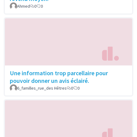
Ahmed
0
0
Une information trop parcellaire pour
pouvoir donner un avis éclairé.
6_familles_rue_des Hêtres
0
0