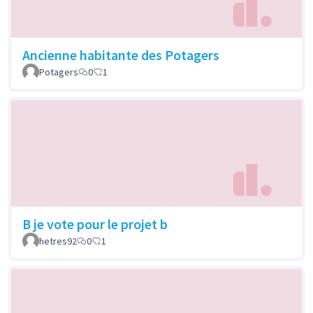
Ancienne habitante des Potagers
Potagers
0
1
B je vote pour le projet b
hetres92
0
1