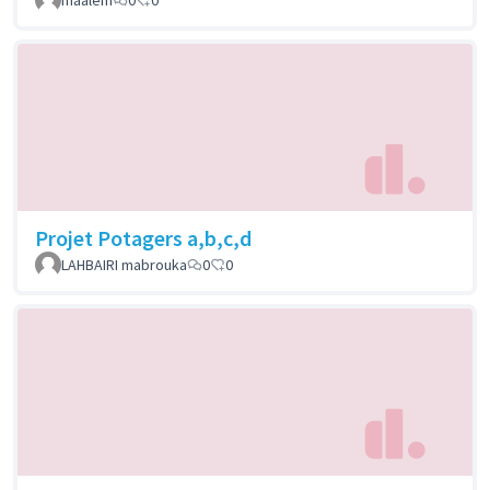
Projet Potagers a,b,c,d
LAHBAIRI mabrouka
0
0