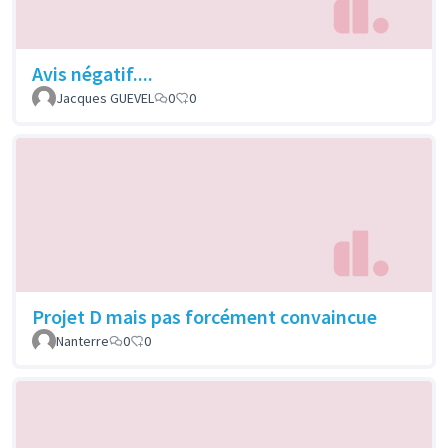
Avis négatif....
Jacques GUEVEL
0
0
Projet D mais pas forcément convaincue
Nanterre
0
0