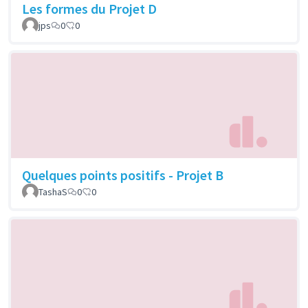
Les formes du Projet D
jps
0
0
Quelques points positifs - Projet B
TashaS
0
0