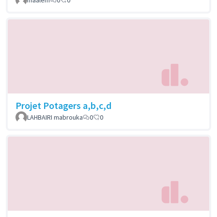
Projet Potagers a,b,c,d
LAHBAIRI mabrouka
0
0