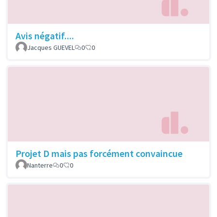
Avis négatif....
Jacques GUEVEL
0
0
Projet D mais pas forcément convaincue
Nanterre
0
0