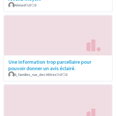
Ahmed
0
0
Une information trop parcellaire pour
pouvoir donner un avis éclairé.
6_familles_rue_des Hêtres
0
0