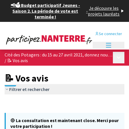
📢🗳️ Budget participatif Jeunes -
Je découvre les
Saison 2. La période de vote est
-
projets lauréats
terminée !
Se connecter
Menu princi
Cité des Potagers : du 15 au 27 avril 2021, donnez nous votre avis sur les 4 projets architecturaux !
Menu p
/
📝 Vos avis
📝 Vos avis
Filtrer et rechercher
🔴
La consultation est maintenant close. Merci pour
votre participation !