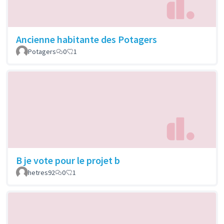
Ancienne habitante des Potagers
Potagers
0
1
B je vote pour le projet b
hetres92
0
1