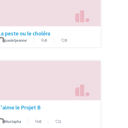
La peste ou le choléra
pauletjeanne
0
0
J'aime le Projet B
Mustapha
0
1