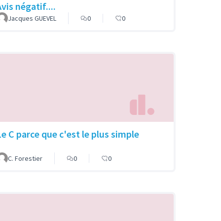
vis négatif....
Jacques GUEVEL
0
0
Le C parce que c'est le plus simple
C. Forestier
0
0