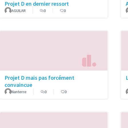
Projet D en dernier ressort
A
AGUILAR
0
0
Projet D mais pas forcément
convaincue
Nanterre
0
0