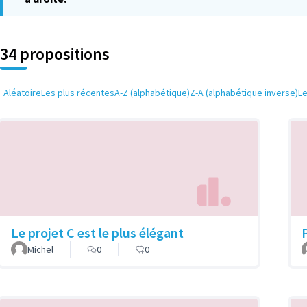
34 propositions
Aléatoire
Les plus récentes
A-Z (alphabétique)
Z-A (alphabétique inverse)
L
Le projet C est le plus élégant
P
Michel
0
0