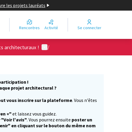
re les projets lauréats
Rencontres
Activité
Se connecter
Menu utilisateur
ts architecturaux !
/
articipation !
aque projet architectural ?
ut vous inscrire sur la plateforme
. Vous n'êtes
)
yen +"
et laissez vous guidez.
 "Voir l'avis"
. Vous pourrez ensuite
poster un
enir" en cliquant sur le bouton du même nom