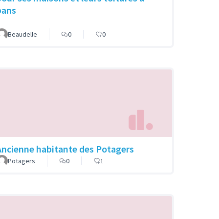
pans
Beaudelle
0
0
Ancienne habitante des Potagers
Potagers
0
1