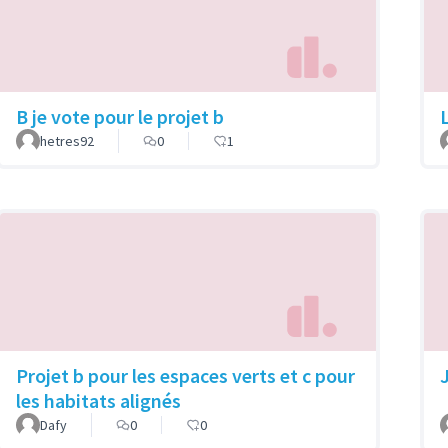
B je vote pour le projet b
hetres92
0
1
Projet b pour les espaces verts et c pour
les habitats alignés
Dafy
0
0