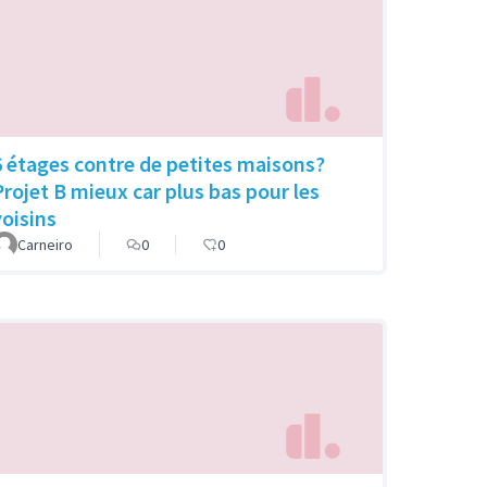
6 étages contre de petites maisons?
Projet B mieux car plus bas pour les
voisins
Carneiro
0
0