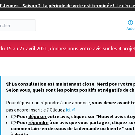
f Jeunes - Saison 2. La période de vote est terminée !
-
Je découv
Aide
du 15 au 27 avril 2021, donnez nous votre avis sur les 4 proje
🔴
La consultation est maintenant close. Merci pour votre p
Selon vous, quels sont les points positifs et négatifs de ch
Pour déposer ou répondre à une annonce,
vous devez avant to
pas encore inscrit·e ? Cliquez
ici.
(S'ouvre dans un nouvel onglet
👉
Pour
déposer
votre avis
,
cliquez sur "Nouvel avis cito
👉
Pour
répondre
à un avis que vous partagez
,
cliquez sur
commentaire en dessous de la demande ou bien le "sout
à droite.