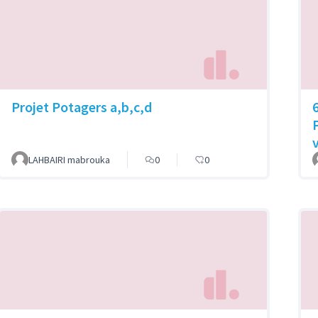
Projet Potagers a,b,c,d
LAHBAIRI mabrouka
0
0