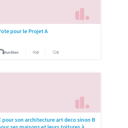
Vote pour le Projet A
Aurélien
0
0
C pour son architecture art deco sinon B
pour ses maisons et leurs toitures à