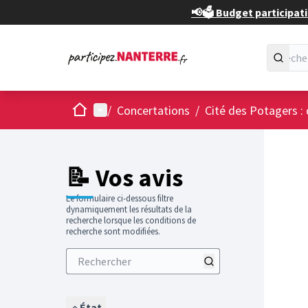
📢🗳️ Budget participati
Accueil
Menu principal
/
Concertations
/
Cité des Potagers : 
📝 Vos avis
Le formulaire ci-dessous filtre
dynamiquement les résultats de la
recherche lorsque les conditions de
recherche sont modifiées.
État