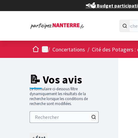
📢🗳️ Budget participati
Accueil
Menu principal
/
Concertations
/
Cité des Potagers : 
📝 Vos avis
Le formulaire ci-dessous filtre
dynamiquement les résultats de la
recherche lorsque les conditions de
recherche sont modifiées.
État