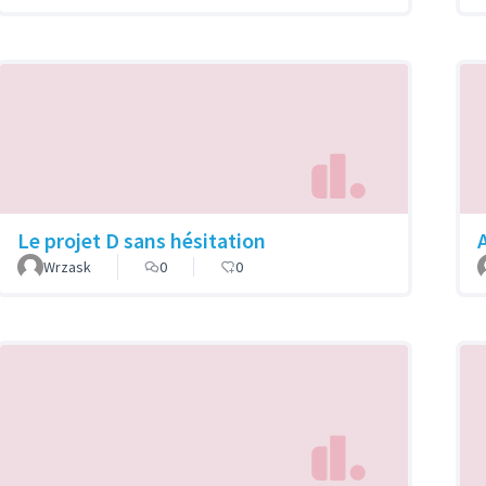
Le projet D sans hésitation
A
Wrzask
0
0