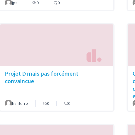
jps
0
0
Projet D mais pas forcément
convaincue
Nanterre
0
0