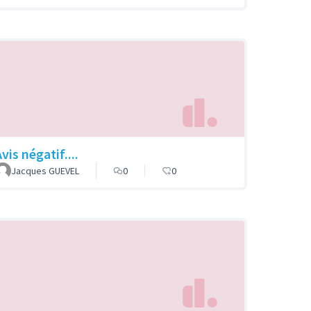
vis négatif....
Jacques GUEVEL
0
0