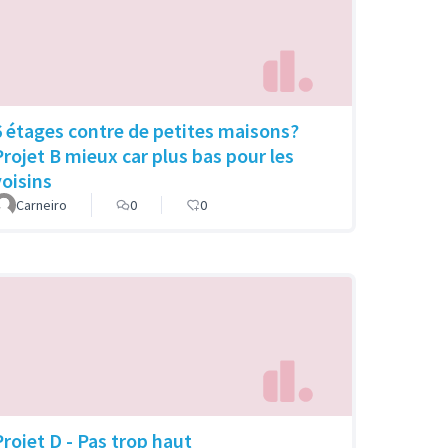
6 étages contre de petites maisons?
Projet B mieux car plus bas pour les
voisins
Carneiro
0
0
Projet D - Pas trop haut