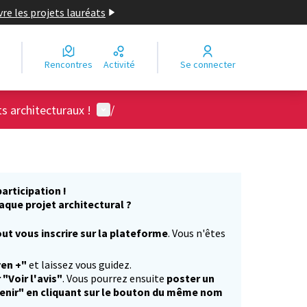
re les projets lauréats
Rencontres
Activité
Se connecter
Menu utilisateur
ts architecturaux !
/
articipation !
aque projet architectural ?
ut vous inscrire sur la plateforme
. Vous n'êtes
)
yen +"
et laissez vous guidez.
 "Voir l'avis"
. Vous pourrez ensuite
poster un
enir" en cliquant sur le bouton du même nom