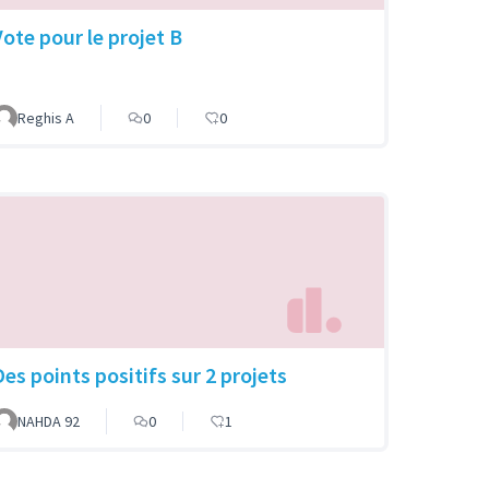
Vote pour le projet B
Reghis A
0
0
Des points positifs sur 2 projets
NAHDA 92
0
1