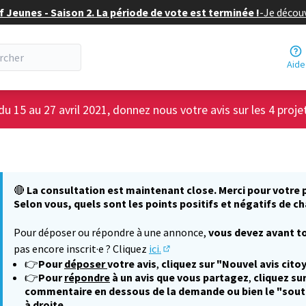
f Jeunes - Saison 2. La période de vote est terminée !
-
Je découv
Aide
du 15 au 27 avril 2021, donnez nous votre avis sur les 4 proje
🔴
La consultation est maintenant close. Merci pour votre p
Selon vous, quels sont les points positifs et négatifs de ch
Pour déposer ou répondre à une annonce,
vous devez avant to
pas encore inscrit·e ? Cliquez
ici.
(S'ouvre dans un nouvel onglet
👉
Pour
déposer
votre avis
,
cliquez sur "Nouvel avis cito
👉
Pour
répondre
à un avis que vous partagez
,
cliquez sur
commentaire en dessous de la demande ou bien le "sout
à droite.