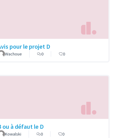
Avis pour le projet D
Wachoue
0
0
B ou à défaut le D
Kowalski
0
0