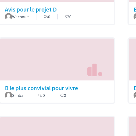
Avis pour le projet D
B
Wachoue
0
0
B le plus convivial pour vivre
Simba
0
0