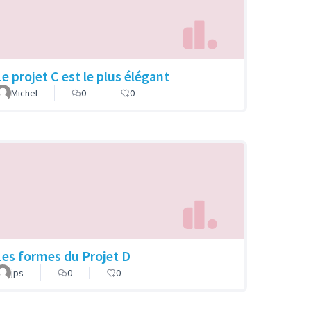
Le projet C est le plus élégant
Michel
0
0
Les formes du Projet D
jps
0
0