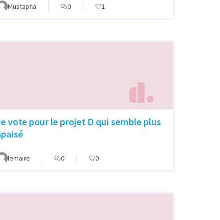
Mustapha
0
1
Je vote pour le projet D qui semble plus
apaisé
lemaire
0
0