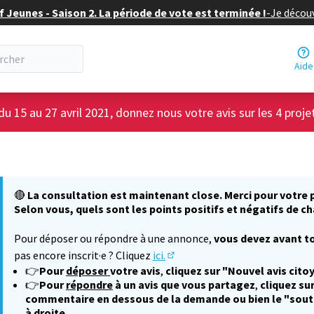
f Jeunes - Saison 2. La période de vote est terminée !
-
Je découv
Aide
du 15 au 27 avril 2021, donnez nous votre avis sur les 4 proje
🔴
La consultation est maintenant close. Merci pour votre p
Selon vous, quels sont les points positifs et négatifs de ch
Pour déposer ou répondre à une annonce,
vous devez avant to
pas encore inscrit·e ? Cliquez
ici.
(S'ouvre dans un nouvel onglet
👉
Pour
déposer
votre avis
,
cliquez sur "Nouvel avis cito
👉
Pour
répondre
à un avis que vous partagez
,
cliquez sur
commentaire en dessous de la demande ou bien le "sout
à droite.