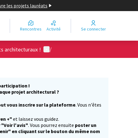
re les projets lauréats
Rencontres
Activité
Se connecter
Menu utilisateur
ts architecturaux !
/
articipation !
aque projet architectural ?
ut vous inscrire sur la plateforme
. Vous n'êtes
)
yen +"
et laissez vous guidez.
 "Voir l'avis"
. Vous pourrez ensuite
poster un
enir" en cliquant sur le bouton du même nom