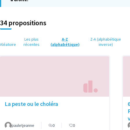
34 propositions
Les plus
A-Z
Z-A (alphabétique
Aléatoire
récentes
(alphabétique)
inverse)
La peste ou le choléra
pauletjeanne
0
0