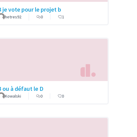
 je vote pour le projet b
hetres92
0
1
B ou à défaut le D
Kowalski
0
0