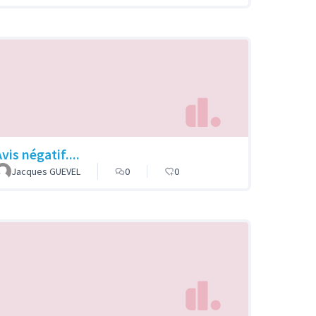
vis négatif....
Jacques GUEVEL
0
0