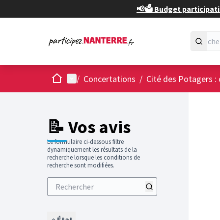
📢🗳️ Budget participati
Accueil
Menu principal
/
Concertations
/
Cité des Potagers : 
📝 Vos avis
Le formulaire ci-dessous filtre
dynamiquement les résultats de la
recherche lorsque les conditions de
recherche sont modifiées.
État