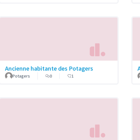
Ancienne habitante des Potagers
A
Potagers
0
1