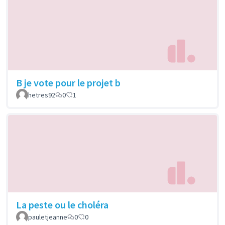
B je vote pour le projet b
hetres92
0
1
La peste ou le choléra
pauletjeanne
0
0