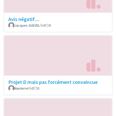
Avis négatif....
Jacques GUEVEL
0
0
Projet D mais pas forcément convaincue
Nanterre
0
0