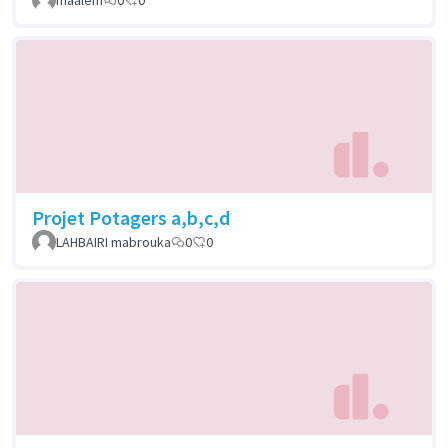
Projet Potagers a,b,c,d
LAHBAIRI mabrouka
0
0