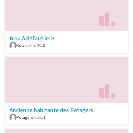
B ou à défaut le D
Kowalski
0
0
Ancienne habitante des Potagers
Potagers
0
1