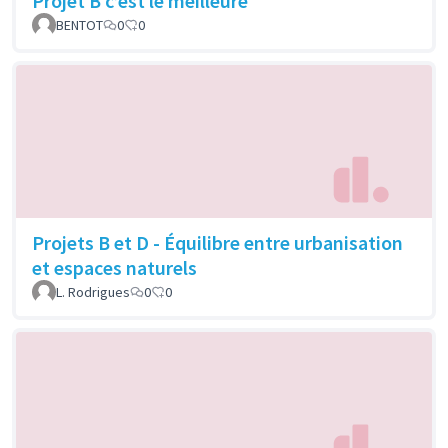
Projet B c’est le meilleure
BENTOT
0
0
Projets B et D - Équilibre entre urbanisation
et espaces naturels
L. Rodrigues
0
0