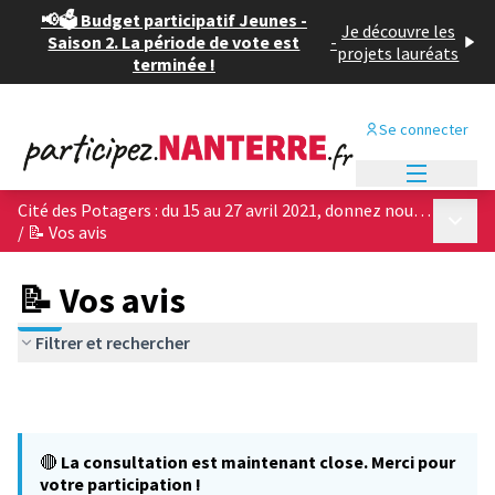
📢🗳️ Budget participatif Jeunes -
Je découvre les
Saison 2. La période de vote est
-
projets lauréats
terminée !
Se connecter
Menu princi
Cité des Potagers : du 15 au 27 avril 2021, donnez nous votre avis sur les 4 projets architecturaux !
Menu p
/
📝 Vos avis
📝 Vos avis
Filtrer et rechercher
🔴
La consultation est maintenant close. Merci pour
votre participation !