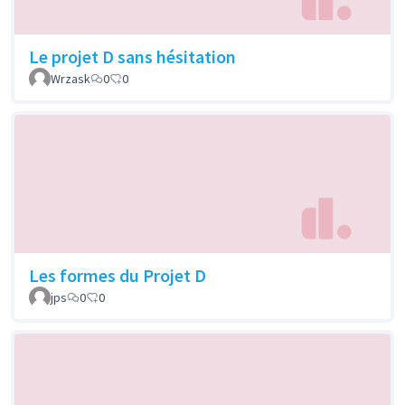
Le projet D sans hésitation
Wrzask
0
0
Les formes du Projet D
jps
0
0