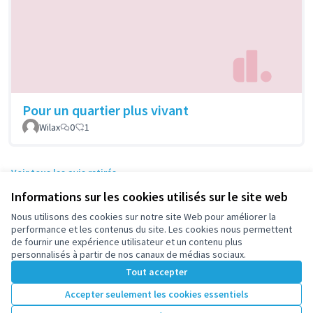
Pour un quartier plus vivant
Wilax
0
1
Voir tous les avis retirés
Informations sur les cookies utilisés sur le site web
Nous utilisons des cookies sur notre site Web pour améliorer la
Conditions d'utilisation
performance et les contenus du site. Les cookies nous permettent
Paramètres des cookies
de fournir une expérience utilisateur et un contenu plus
participez.nanterre.fr sur X
participez.nanterre.fr sur Facebook
participez.nanterre.fr sur Instagram
participez.nanterre.fr sur YouTube
participez.nanterre.fr sur GitHub
personnalisés à partir de nos canaux de médias sociaux.
(Lien externe)
(Lien externe)
(Lien externe)
(Lien externe)
(Lien externe)
Tout accepter
Accepter seulement les cookies essentiels
Licence Cre
(Lien extern