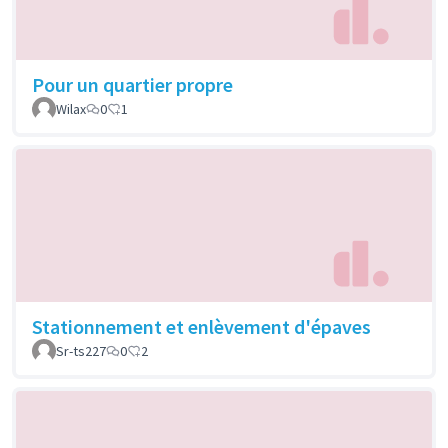
Pour un quartier propre
Wilax
0
1
Stationnement et enlèvement d'épaves
Sr-ts227
0
2