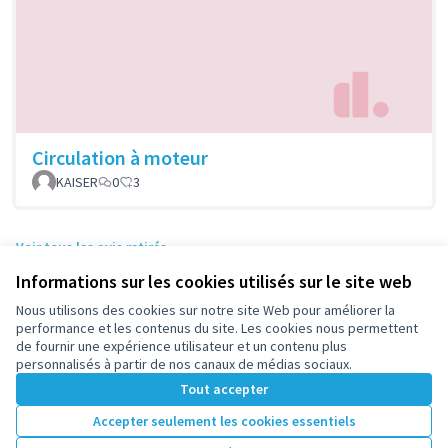
Circulation à moteur
KAISER
0
3
Voir tous les avis retirés
Informations sur les cookies utilisés sur le site web
Nous utilisons des cookies sur notre site Web pour améliorer la
Conditions d'utilisation
performance et les contenus du site. Les cookies nous permettent
Paramètres des cookies
de fournir une expérience utilisateur et un contenu plus
participez.nanterre.fr sur X
participez.nanterre.fr sur Facebook
participez.nanterre.fr sur Instagram
participez.nanterre.fr sur YouTube
participez.nanterre.fr sur GitHub
personnalisés à partir de nos canaux de médias sociaux.
(Lien externe)
(Lien externe)
(Lien externe)
(Lien externe)
(Lien externe)
Tout accepter
Accepter seulement les cookies essentiels
Licence Cre
(Lien extern