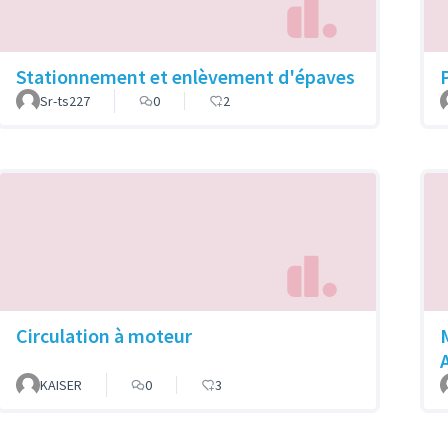
Stationnement et enlèvement d'épaves
Sr-ts227
0
2
Circulation à moteur
KAISER
0
3