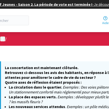
f Jeunes - Saison 2. La période de vote est terminée !
-
Je découv
Aide
Menu utilisateur
/
La concertation est maintenant clôturée.
Retrouvez ci-dessous les avis des habitants, en réponse à 
attentes pour améliorer le cadre de vie du secteur ?
Quatre axes de réflexion étaient proposés :
La circulation dans le quartier.
Exemples : Des voies piétonn
Un stationnement conforté mais réglementé pour mieux partag
La place des espaces verts.
Exemples : développer plutôt le
? les massifs fleuris ?
Les nouveaux services attendus
.
Exemples : un pôle médica