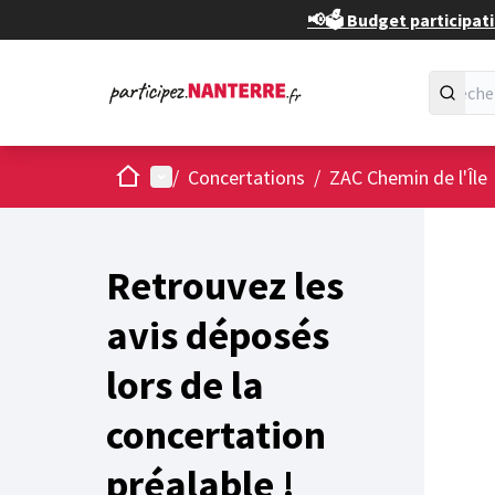
📢🗳️ Budget participati
Accueil
Menu principal
/
Concertations
/
ZAC Chemin de l'Île
Retrouvez les
avis déposés
lors de la
concertation
préalable !