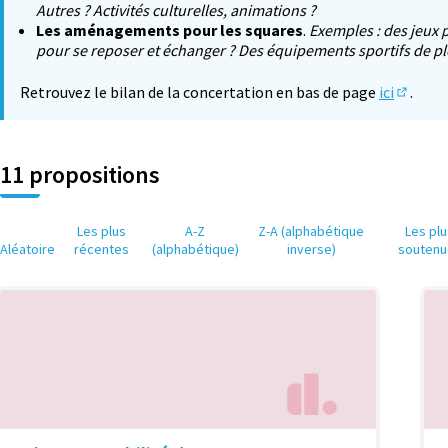
Autres ? Activités culturelles, animations ?
Les aménagements pour les squares
.
Exemples : des jeux 
pour se reposer et échanger ? Des équipements sportifs de ple
Retrouvez le bilan de la concertation en bas de page
ici
.
(S'ouvr
11 propositions
Les plus
A-Z
Z-A (alphabétique
Les pl
Aléatoire
récentes
(alphabétique)
inverse)
soutenu