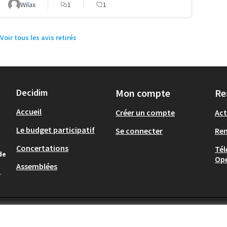
Wilax
1
1
Voir tous les avis retirés
Decidim
Mon compte
Re
Accueil
Créer un compte
Act
Le budget participatif
Se connecter
Re
Concertations
Tél
de
Op
Assemblées
.