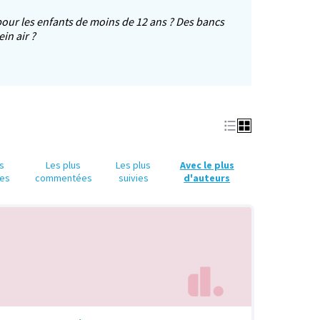
pour les enfants de moins de 12 ans ? Des bancs
in air ?
e dans un nouvel onglet)
us
Les plus
Les plus
Avec le plus
es
commentées
suivies
d'auteurs