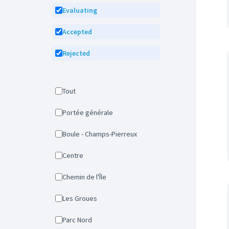
Evaluating
Accepted
Rejected
Tout
Portée générale
Boule - Champs-Pierreux
Centre
Chemin de l'Île
Les Groues
Parc Nord