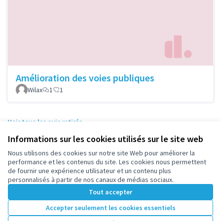
Amélioration des voies publiques
Wilax
1
1
Voir tous les avis retirés
Informations sur les cookies utilisés sur le site web
Nous utilisons des cookies sur notre site Web pour améliorer la
Conditions d'utilisation
performance et les contenus du site. Les cookies nous permettent
Paramètres des cookies
de fournir une expérience utilisateur et un contenu plus
participez.nanterre.fr sur X
participez.nanterre.fr sur Facebook
participez.nanterre.fr sur Instagram
participez.nanterre.fr sur YouTube
participez.nanterre.fr sur GitHub
personnalisés à partir de nos canaux de médias sociaux.
(Lien externe)
(Lien externe)
(Lien externe)
(Lien externe)
(Lien externe)
Tout accepter
Accepter seulement les cookies essentiels
Licence Cre
(Lien extern