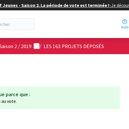
f Jeunes - Saison 2. La période de vote est terminée !
-
Je découv
Aide
Menu utilisateur
Saison 2 / 2019
/
LES 163 PROJETS DÉPOSÉS
ue parce que :
 au vote.