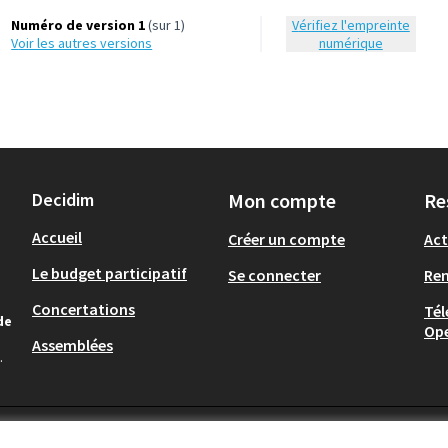
Numéro de version 1
(sur 1)
Vérifiez l'empreinte
voir les autres versions
numérique
Decidim
Mon compte
Re
Accueil
Créer un compte
Act
Le budget participatif
Se connecter
Re
Concertations
Tél
de
Op
Assemblées
.