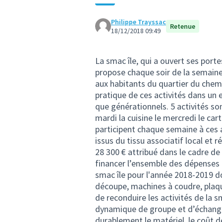
Philippe Trayssac
Retenue
18/12/2018 09:49
La smac île, qui a ouvert ses porte
propose chaque soir de la semaine 
aux habitants du quartier du chemin 
pratique de ces activités dans un e
que générationnels. 5 activités son
mardi la cuisine le mercredi le car
participent chaque semaine à ces 
issus du tissu associatif local et 
28 300 € attribué dans le cadre de
financer l’ensemble des dépenses 
smac île pour l'année 2018-2019 do
découpe, machines à coudre, plaqu
de reconduire les activités de la 
dynamique de groupe et d’échanges 
durablement le matériel. le coût 