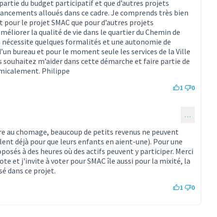
partie du budget participatif et que d’autres projets
inancements alloués dans ce cadre. Je comprends très bien
t pour le projet SMAC que pour d’autres projets
méliorer la qualité de vie dans le quartier du Chemin de
ion nécessite quelques formalités et une autonomie de
d’un bureau et pour le moment seule les services de la Ville
us souhaitez m’aider dans cette démarche et faire partie de
amicalement. Philippe
1
0
…
mmentaire 200)
re au chomage, beaucoup de petits revenus ne peuvent
lculent déjà pour que leurs enfants en aient-une). Pour une
oposés à des heures où des actifs peuvent y participer. Merci
ote et j'invite à voter pour SMAC île aussi pour la mixité, la
sé dans ce projet.
1
0