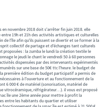
s en novembre 2018 doit s'arrêter fin juin 2018. elle
entre 19h et 21h des activités artistiques et culturelles
de l'île afin qu'ils puissent se divertir et se former à la
sprit collectif de partage et d'échanges tant culturels
t proposées : la zumba le lundi la création textile le
tonnage le jeudi le chant le vendredi 50 à 60 personnes
activités dispensées par des intervenants expérimentés
rémunérés sur une base de 50€ ttc l'heure. le budget de
 la première édition du budget participatif a permis de
nécessaires à l’ouverture et au fonctionnement de la
nt 6 000 € de matériel (sonorisation, matériel de
e vitrocéramique, réfrigérateur…). il vous est proposé
smac île une 2ème année pour mettre à profit la
entre les habitants du quartier et utiliser
de fonctionnement de la smac île est estimé à 21 500 €