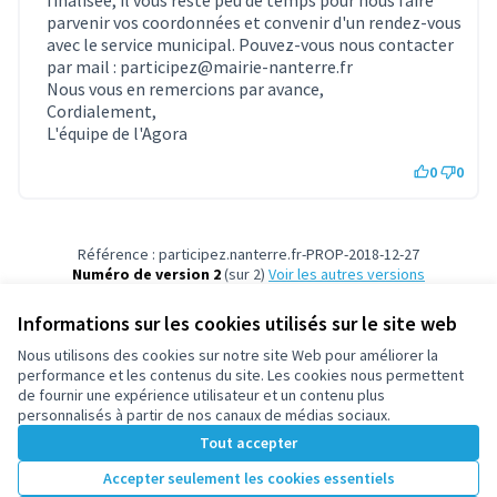
finalisée, il vous reste peu de temps pour nous faire
parvenir vos coordonnées et convenir d'un rendez-vous
avec le service municipal. Pouvez-vous nous contacter
par mail : participez@mairie-nanterre.fr
Nous vous en remercions par avance,
Cordialement,
L'équipe de l'Agora
0
0
Référence : participez.nanterre.fr-PROP-2018-12-27
Numéro de version 2
(sur 2)
voir les autres versions
Vérifiez l'empreinte numérique
Informations sur les cookies utilisés sur le site web
Nous utilisons des cookies sur notre site Web pour améliorer la
Conditions d'utilisation
performance et les contenus du site. Les cookies nous permettent
Paramètres des cookies
de fournir une expérience utilisateur et un contenu plus
participez.nanterre.fr sur X
participez.nanterre.fr sur Facebook
participez.nanterre.fr sur Instagram
participez.nanterre.fr sur YouTube
participez.nanterre.fr sur GitHub
personnalisés à partir de nos canaux de médias sociaux.
(Lien externe)
(Lien externe)
(Lien externe)
(Lien externe)
(Lien externe)
Tout accepter
Accepter seulement les cookies essentiels