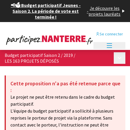
📢🗳️ Budget participatif Jeunes -
Je découvre les
Saison 2. La période de vote est
-
projets lauréats
terminée !
Se connecter
Menu princi
Budget participatif Saison 2 / 2019
/
Menu p
LES 163 PROJETS DÉPOSÉS
Cette proposition n'a pas été retenue parce que
:
Le projet ne peut être retenu dans le cadre du budget
participatif.
L'équipe du budget participatif a sollicité à plusieurs
reprises le porteur de projet via la plateforme. Sans
contact avec le porteur, l'instruction ne peut être