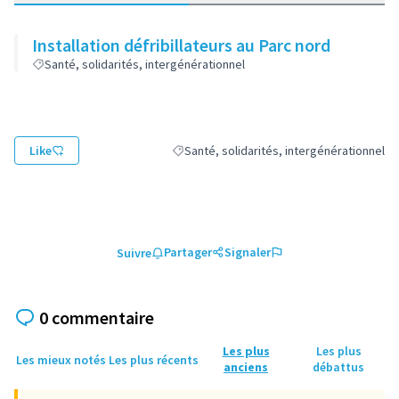
Installation défribillateurs au Parc nord
Santé, solidarités, intergénérationnel
Like
Santé, solidarités, intergénérationnel
Filtrer les résultats de la catégorie : Santé
Partager
Signaler
Suivre
0 commentaire
Les plus
Les plus
Les mieux notés
Les plus récents
anciens
débattus