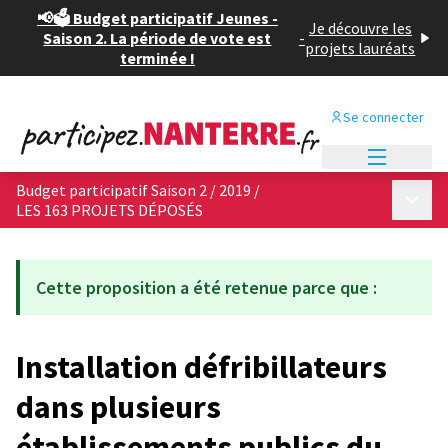
📢🗳️ Budget participatif Jeunes -
Je découvre les
Saison 2. La période de vote est
-
projets lauréats
terminée !
Se connecter
Menu princi
Budget participatif Saison 2 / 2019
/
Menu p
LES 163 PROJETS DÉPOSÉS
Cette proposition a été retenue parce que :
Installation défribillateurs
dans plusieurs
établissements publics du