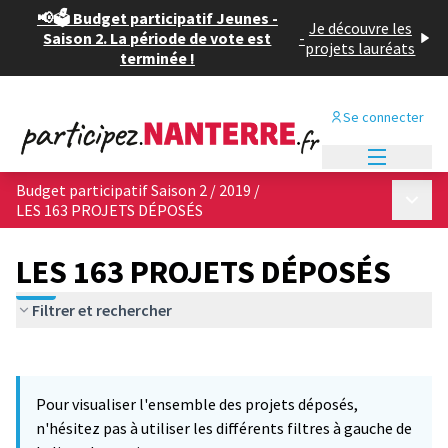
📢🗳️ Budget participatif Jeunes -
Je découvre les
Saison 2. La période de vote est
-
projets lauréats
terminée !
Se connecter
Menu princi
Budget participatif Saison 2 / 2019
/
Menu p
LES 163 PROJETS DÉPOSÉS
LES 163 PROJETS DÉPOSÉS
Filtrer et rechercher
Passer la carte
Leaflet
|
©
OpenStreetMap
contributors
L'élément suivant est une carte qui présente les éléments de cet
+
Pour visualiser l'ensemble des projets déposés,
−
n'hésitez pas à utiliser les différents filtres à gauche de