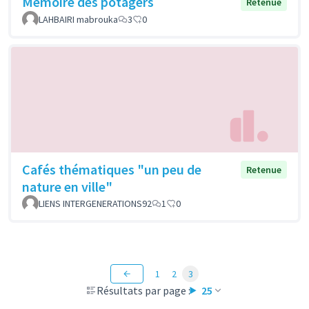
Mémoire des potagers
Retenue
LAHBAIRI mabrouka
3
0
Cafés thématiques "un peu de
Retenue
nature en ville"
LIENS INTERGENERATIONS92
1
0
1
2
3
Résultats par page :
25