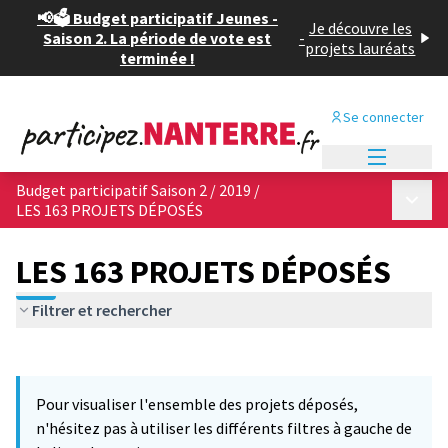
📢🗳️ Budget participatif Jeunes -
Je découvre les
Saison 2. La période de vote est
-
projets lauréats
terminée !
Se connecter
Menu princi
Budget participatif Saison 2 / 2019
/
Menu p
LES 163 PROJETS DÉPOSÉS
LES 163 PROJETS DÉPOSÉS
Filtrer et rechercher
Passer la carte
Leaflet
|
©
OpenStreetMap
contributors
L'élément suivant est une carte qui présente les éléments de cet
+
Pour visualiser l'ensemble des projets déposés,
−
n'hésitez pas à utiliser les différents filtres à gauche de