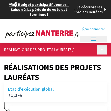
📢🗳️ Budget participatif Jeunes -
Je découvre les
Saison 2. La période de vote est
-
projets lauréats
terminée !
Se connecter
Menu princi
Menu p
RÉALISATIONS DES PROJETS LAURÉATS
/
RÉALISATIONS DES PROJETS
LAURÉATS
État d'exécution global
71,3%