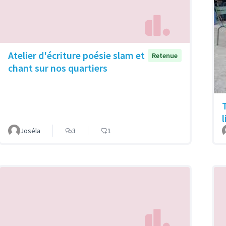
Atelier d'écriture poésie slam et
Retenue
chant sur nos quartiers
Joséla
3
1