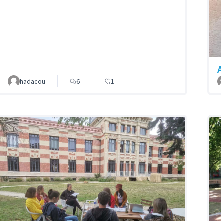
hadadou
6
1