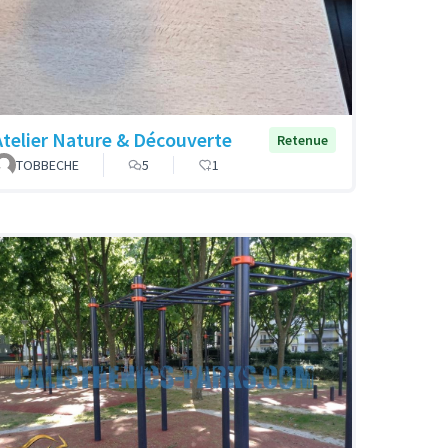
Atelier Nature & Découverte
Retenue
TOBBECHE
5
1