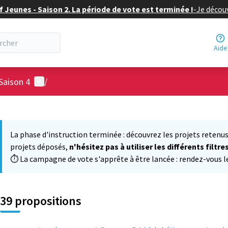
f Jeunes - Saison 2. La période de vote est terminée !
-
Je découv
Aide
Menu utilisateur
Saison 4
/
 la carte
 suivant est une carte qui présente les éléments de cette page comm
La phase d'instruction terminée : découvrez les projets retenus
projets déposés,
n'hésitez pas à utiliser les différents filtre
⏱️ La campagne de vote s'apprête à être lancée : rendez-vous le 
39 propositions