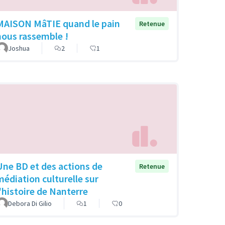
MAISON MâTIE quand le pain
Retenue
nous rassemble !
Joshua
2
1
Une BD et des actions de
Retenue
médiation culturelle sur
l'histoire de Nanterre
Debora Di Gilio
1
0