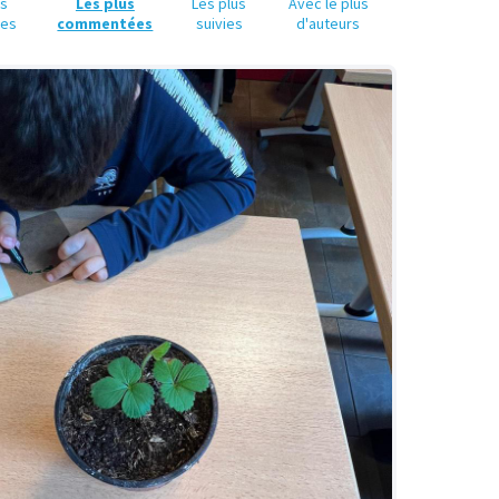
us
Les plus
Les plus
Avec le plus
ues
commentées
suivies
d'auteurs