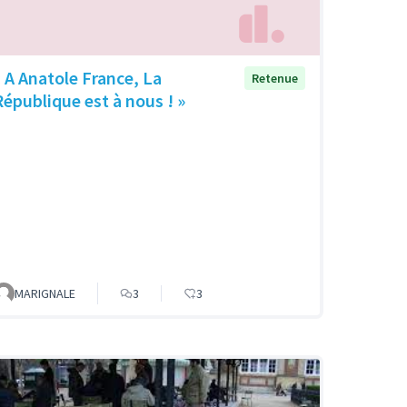
« A Anatole France, La
Retenue
République est à nous ! »
MARIGNALE
3
3