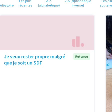
Les plus
A-Z
Z-A (alphabétique
Les pl
Aléatoire
récentes
(alphabétique)
inverse)
souten
Je veux rester propre malgré
Retenue
que je soit un SDF