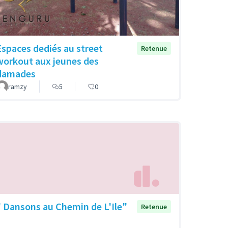
Espaces dediés au street
Retenue
workout aux jeunes des
damades
ramzy
5
0
" Dansons au Chemin de L'Ile"
Retenue