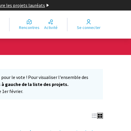
re les projets lauréats
Rencontres
Activité
Se connecter
Leaflet
|
©
OpenStreetMap
contributors
e des points de carte. L'élément peut être utilisé avec un lecteur
 pour le vote ! Pour visualiser l'ensemble des
s à gauche de la liste des projets.
1er février.