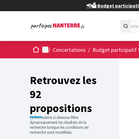
📢🗳️ Budget participati
Accueil
Menu principal
/
Concertations
/
Budget participatif 
Passer
L'élément
+
−
Retrouvez les
92
propositions
Le formulaire ci-dessous filtre
dynamiquement les résultats de la
recherche lorsque les conditions de
recherche sont modifiées.