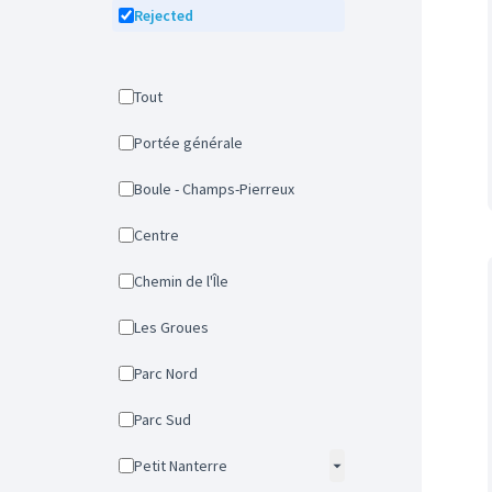
Rejected
Tout
Portée générale
Boule - Champs-Pierreux
Centre
Chemin de l'Île
Les Groues
Parc Nord
Parc Sud
Petit Nanterre