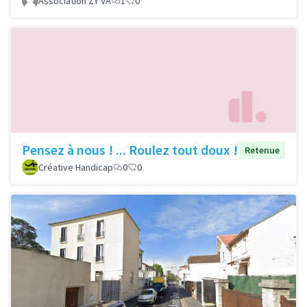
Association ZY'VA
1
0
Pensez à nous ! ... Roulez tout doux !
Retenue
Créative Handicap
0
0