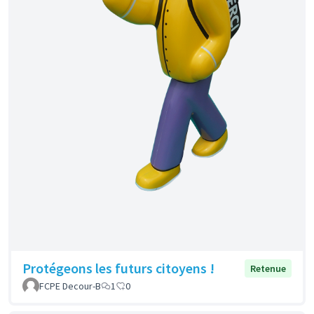
Protégeons les futurs citoyens !
Retenue
FCPE Decour-B
1
0