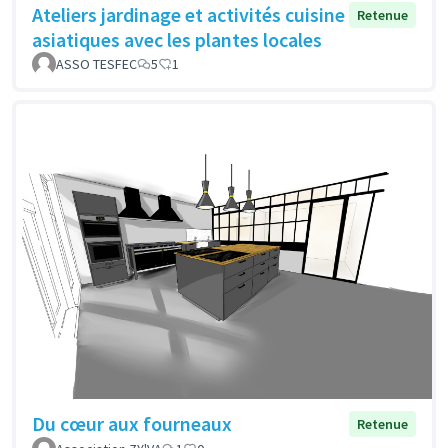
Ateliers jardinage et activités cuisine
Retenue
asiatiques avec les plantes locales
ASSO TESFEC
5
1
Du cœur aux fourneaux
Retenue