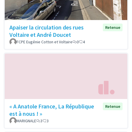
Apaiser la circulation des rues
Retenue
Voltaire et André Doucet
FCPE Eugénie Cotton et Voltaire
0
4
« A Anatole France, La République
Retenue
est à nous ! »
MARIGNALE
3
3