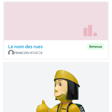
Le nom des rues
Retenue
FRANCOIS H
0
0