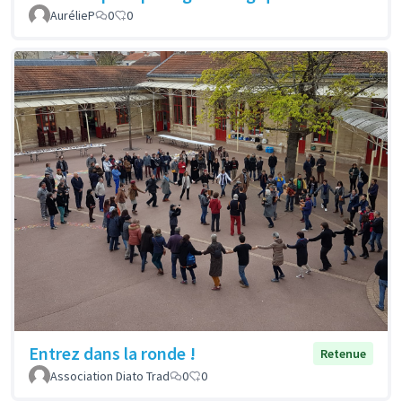
AurélieP
0
0
Entrez dans la ronde !
Retenue
Association Diato Trad
0
0