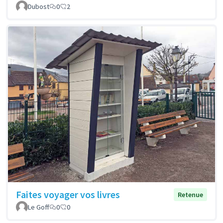
Dubost
0
2
Faites voyager vos livres
Retenue
Le Goff
0
0