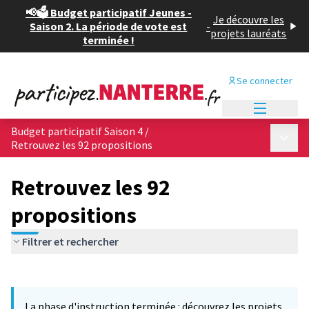
📢🗳️ Budget participatif Jeunes -
Je découvre les
Saison 2. La période de vote est
-
projets lauréats
terminée !
Se connecter
Menu princi
Budget participatif Saison 4
/
Menu p
Retrouvez les 92 propositions
Retrouvez les 92
propositions
Filtrer et rechercher
Passer la carte
Leaflet
|
©
OpenStreetMap
contributors
L'élément suivant est une carte qui présente les éléments de cet
+
La phase d'instruction terminée : découvrez les projets