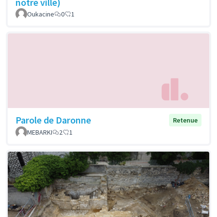
notre ville)
Oukacine
0
1
Parole de Daronne
Retenue
MEBARKI
2
1