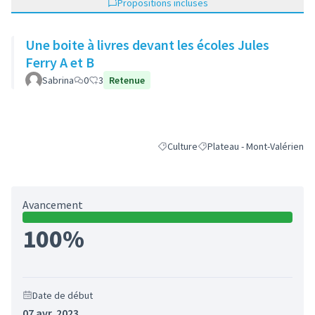
Propositions incluses
Une boite à livres devant les écoles Jules
Ferry A et B
Sabrina
0
3
Retenue
Culture
Plateau - Mont-Valérien
Filtrer les résultats de la catégorie : 
Filtrer les résultats pour le
Avancement
100%
Date de début
07 avr. 2023