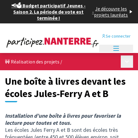
📢🗳️ Budget participatif Jeunes -
Je découvre les
Saison 2. La période de vote est
-
projets lauréats
terminée !
Se connecter
Menu princi
Menu p
🚧 Réalisation des projets
/
Une boîte à livres devant les
écoles Jules-Ferry A et B
Installation d’une boîte à livres pour favoriser la
lecture pour toutes et tous.
Les écoles Jules Ferry A et B sont des écoles très
fréquentées (entre 450 et 500 élèves environ, soit