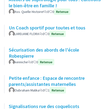
le bien-être en famille !
Ass. Quelle Histoire!
0
0
Retenue
Un Coach sportif pour toutes et tous
LARDJANE FLORA
0
0
Retenue
Sécurisation des abords de l'école
Robespierre
kenniche
0
0
Retenue
Petite enfance : Espace de rencontre
parents/assistantes maternelles
Oubraham Malika
0
1
Retenue
Signalisations rue des coquelicots