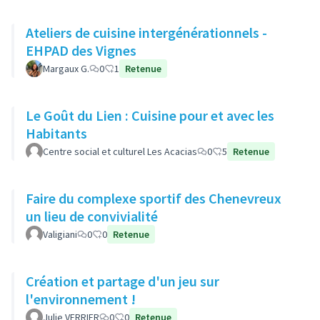
Ateliers de cuisine intergénérationnels -
EHPAD des Vignes
Margaux G.
0
1
Retenue
Le Goût du Lien : Cuisine pour et avec les
Habitants
Centre social et culturel Les Acacias
0
5
Retenue
Faire du complexe sportif des Chenevreux
un lieu de convivialité
Valigiani
0
0
Retenue
Création et partage d'un jeu sur
l'environnement !
Julie VERRIER
0
0
Retenue