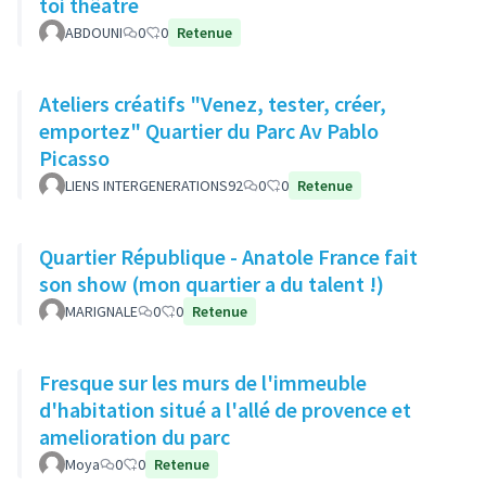
toi thêatre
ABDOUNI
0
0
Retenue
Ateliers créatifs "Venez, tester, créer,
emportez" Quartier du Parc Av Pablo
Picasso
LIENS INTERGENERATIONS92
0
0
Retenue
Quartier République - Anatole France fait
son show (mon quartier a du talent !)
MARIGNALE
0
0
Retenue
Fresque sur les murs de l'immeuble
d'habitation situé a l'allé de provence et
amelioration du parc
Moya
0
0
Retenue