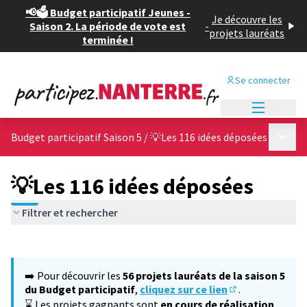
📢🗳️ Budget participatif Jeunes -
Je découvre les
Saison 2. La période de vote est
-
projets lauréats
terminée !
Se connecter
Menu princi
Menu p
Budget participatif Saison 5
/
💡Les 116 idées déposées
💡Les 116 idées déposées
Filtrer et rechercher
Passer la carte
Leaflet
|
©
OpenStreetMap
contributors
L'élément suivant est une carte qui présente les éléments de cet
+
➡️ Pour découvrir les
56 projets lauréats de la saison 5
−
du Budget participatif
,
cliquez sur ce lien
.
(S'ouvre dans un
⌛ Les projets gagnants sont
en cours de réalisation
,