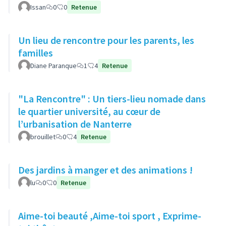
Issan
0
0
Retenue
Un lieu de rencontre pour les parents, les
familles
Diane Paranque
1
4
Retenue
"La Rencontre" : Un tiers-lieu nomade dans
le quartier université, au cœur de
l’urbanisation de Nanterre
brouillet
0
4
Retenue
Des jardins à manger et des animations !
lu
0
0
Retenue
Aime-toi beauté ,Aime-toi sport , Exprime-