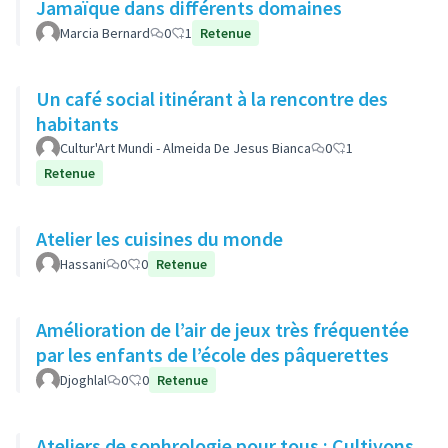
Jamaïque dans différents domaines
Marcia Bernard
0
1
Retenue
Un café social itinérant à la rencontre des
habitants
Cultur'Art Mundi - Almeida De Jesus Bianca
0
1
Retenue
Atelier les cuisines du monde
Hassani
0
0
Retenue
Amélioration de l’air de jeux très fréquentée
par les enfants de l’école des pâquerettes
Djoghlal
0
0
Retenue
Ateliers de sophrologie pour tous : Cultivons