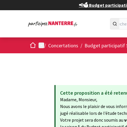
📢🗳️ Budget participati
Accueil
Menu principal
/
Concertations
/
Budget participatif 
Cette proposition a été reten
Madame, Monsieur,
Nous avons le plaisir de vous infor
jugé réalisable lors de l’étude te
Votre projet sera donc soumis au
v
la saison 5 du Budget participatif 