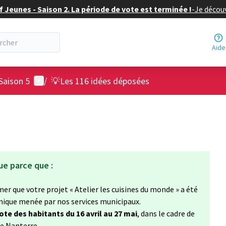
f Jeunes - Saison 2. La période de vote est terminée !
-
Je découv
Aide
Menu utilisateur
Saison 5
/
💡Les 116 idées déposées
ue parce que :
mer que votre projet « Atelier les cuisines du monde » a été
chnique menée par nos services municipaux.
ote des habitants du 16 avril au 27 mai
, dans le cadre de
de Nanterre.