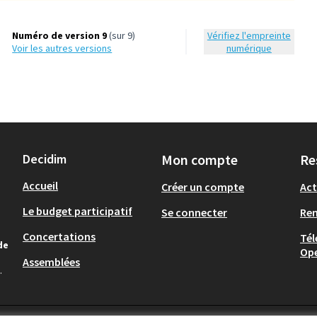
Numéro de version 9
(sur 9)
Vérifiez l'empreinte
voir les autres versions
numérique
Decidim
Mon compte
Re
Accueil
Créer un compte
Act
Le budget participatif
Se connecter
Re
Concertations
Tél
de
Op
Assemblées
.