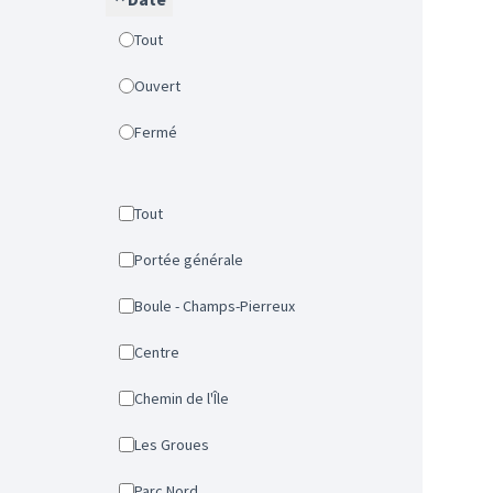
Tout
Ouvert
Fermé
Tout
Portée générale
Boule - Champs-Pierreux
Centre
Chemin de l'Île
Les Groues
Parc Nord