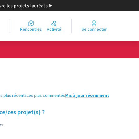
re les projets lauréats
Rencontres
Activité
Se connecter
s plus récents
Les plus commentés
Mis à jour récemment
e/ces projet(s) ?
ns