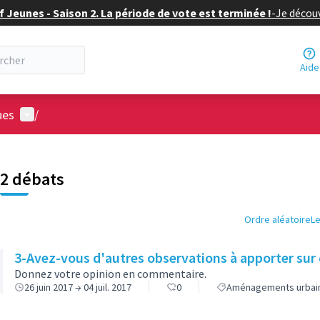
f Jeunes - Saison 2. La période de vote est terminée !
-
Je découv
Aide
Menu utilisateur
ues
/
2 débats
Ordre aléatoire
Le
3-Avez-vous d'autres observations à apporter sur c
Donnez votre opinion en commentaire.
26 juin 2017 → 04 juil. 2017
0
Aménagements urbai