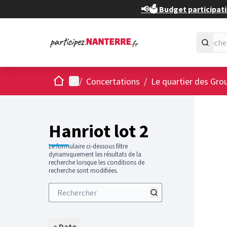
📢🗳️ Budget participati
Accueil
Menu principal
/
Concertations
/
Le quartier des Gro
Hanriot lot 2
Le formulaire ci-dessous filtre
dynamiquement les résultats de la
recherche lorsque les conditions de
recherche sont modifiées.
Date