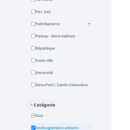
Parc Sud
Petit Nanterre
Plateau - Mont-Valérien
République
Toute ville
Université
Vieux-Pont / Sainte-Geneviève
Catégorie
Tout
Aménagements urbains