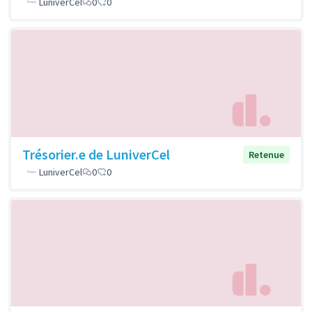
LuniverCel
0
0
Trésorier.e de LuniverCel
Retenue
LuniverCel
0
0