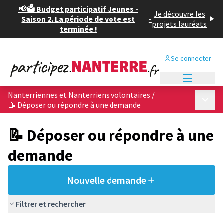
📢🗳️ Budget participatif Jeunes -
Je découvre les
Saison 2. La période de vote est
-
projets lauréats
terminée !
Se connecter
Menu princi
Nanterriennes et Nanterriens volontaires
/
Menu p
📝 Déposer ou répondre à une demande
📝 Déposer ou répondre à une
demande
Nouvelle demande
Filtrer et rechercher