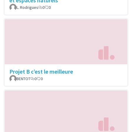
et espaces naturels
L. Rodrigues
0
0
Projet B c’est le meilleure
BENTOT
0
0