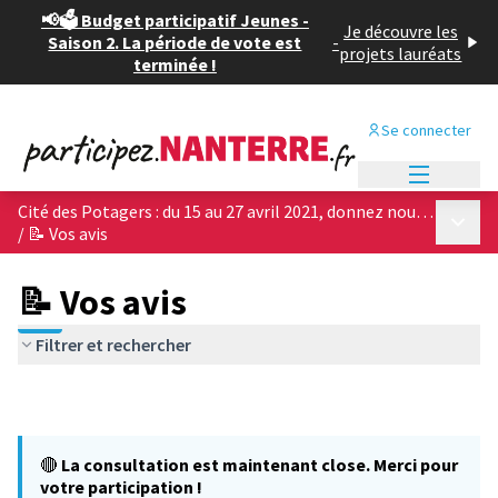
📢🗳️ Budget participatif Jeunes -
Je découvre les
Saison 2. La période de vote est
-
projets lauréats
terminée !
Se connecter
Menu princi
Cité des Potagers : du 15 au 27 avril 2021, donnez nous votre avis sur les 4 projets architecturaux !
Menu p
/
📝 Vos avis
📝 Vos avis
Filtrer et rechercher
🔴
La consultation est maintenant close. Merci pour
votre participation !