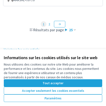
1
2
Résultats par page :
25
Voir tous les avis retirés
Informations sur les cookies utilisés sur le site web
Nous utilisons des cookies sur notre site Web pour améliorer la
Conditions d'utilisation
performance et les contenus du site. Les cookies nous permettent
Paramètres des cookies
de fournir une expérience utilisateur et un contenu plus
participez.nanterre.fr sur X
participez.nanterre.fr sur Facebook
participez.nanterre.fr sur Instagram
participez.nanterre.fr sur YouTube
participez.nanterre.fr sur GitHub
personnalisés à partir de nos canaux de médias sociaux.
(Lien externe)
(Lien externe)
(Lien externe)
(Lien externe)
(Lien externe)
Tout accepter
Accepter seulement les cookies essentiels
Licence Cre
(Lien extern
Paramètres
(Lien externe)
Site réalisé grâce au
logiciel libre Decidim
.
(Lien externe)