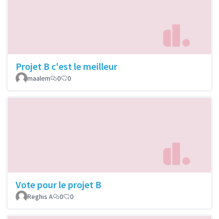
Projet B c'est le meilleur
maalem
0
0
Vote pour le projet B
Reghis A
0
0