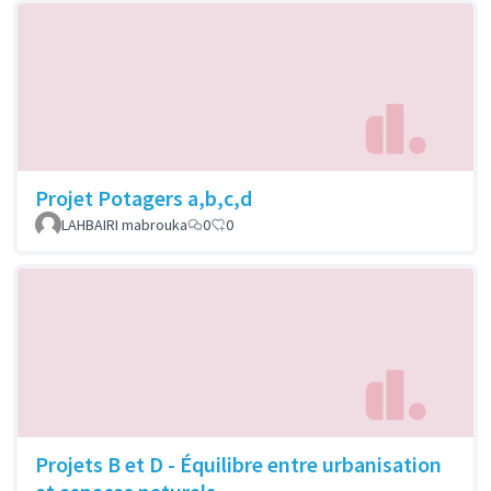
Projet Potagers a,b,c,d
LAHBAIRI mabrouka
0
0
Projets B et D - Équilibre entre urbanisation