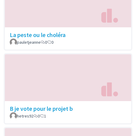
La peste ou le choléra
pauletjeanne
0
0
B je vote pour le projet b
hetres92
0
1