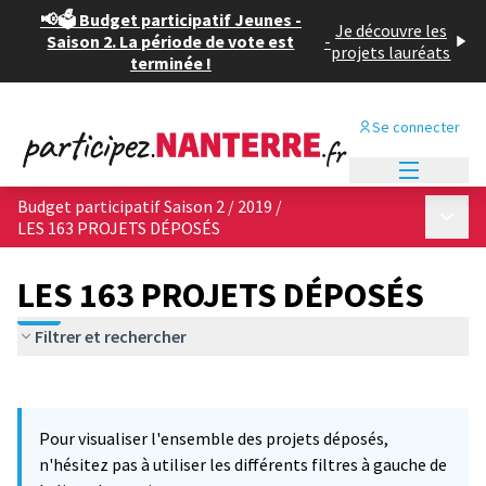
📢🗳️ Budget participatif Jeunes -
Je découvre les
Saison 2. La période de vote est
-
projets lauréats
terminée !
Se connecter
Menu princi
Budget participatif Saison 2 / 2019
/
Menu p
LES 163 PROJETS DÉPOSÉS
LES 163 PROJETS DÉPOSÉS
Filtrer et rechercher
Passer la carte
Leaflet
|
©
OpenStreetMap
contributors
12
L'élément suivant est une carte qui présente les éléments de cet
+
Pour visualiser l'ensemble des projets déposés,
−
n'hésitez pas à utiliser les différents filtres à gauche de