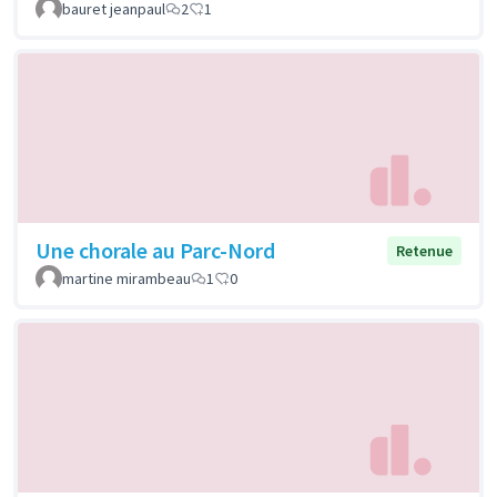
bauret jeanpaul
2
1
Une chorale au Parc-Nord
Retenue
martine mirambeau
1
0