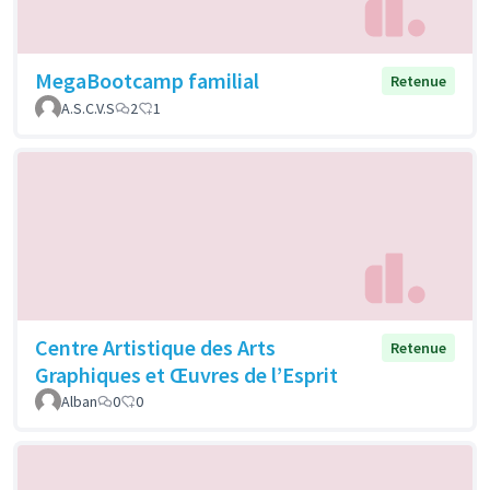
MegaBootcamp familial
Retenue
A.S.C.V.S
2
1
Centre Artistique des Arts
Retenue
Graphiques et Œuvres de l’Esprit
Alban
0
0