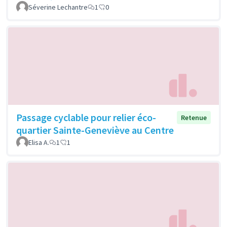
Séverine Lechantre
1
0
Passage cyclable pour relier éco-
Retenue
quartier Sainte-Geneviève au Centre
Elisa A.
1
1