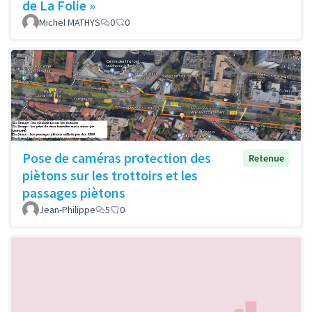
de La Folie »
Michel MATHYS
0
0
Pose de caméras protection des
Retenue
piètons sur les trottoirs et les
passages piètons
Jean-Philippe
5
0