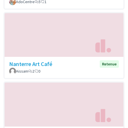
AdoCentre
5
1
Nanterre Art Café
Retenue
Aissam
2
0