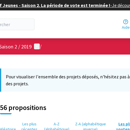
f Jeunes - Saison 2. La période de vote est terminée !
-
Je découv
Aide
Menu utilisateur
Saison 2 / 2019
/
 la carte
6
 suivant est une carte qui présente les éléments de cette page comm
Pour visualiser l'ensemble des projets déposés, n'hésitez pas à ut
des projets.
56 propositions
Les plus
A-Z
Z-A (alphabétique
Les p
Aléatoire
récentes
(alphabétique)
inverse)
souten