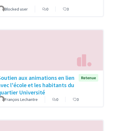
Blocked user
0
0
Soutien aux animations en lien
Retenue
avec l'école et les habitants du
quartier Université
François Lechantre
0
0