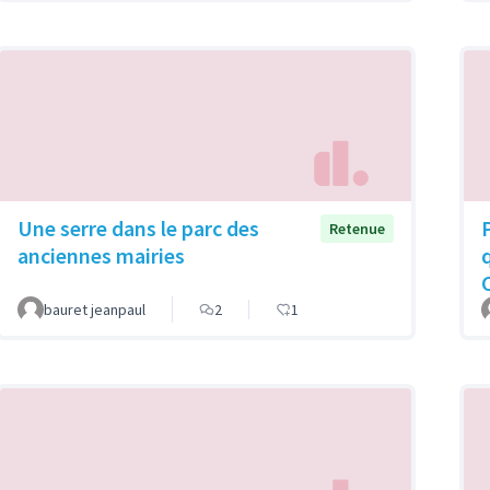
Une serre dans le parc des
Retenue
anciennes mairies
bauret jeanpaul
2
1