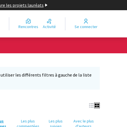
re les projets lauréats
Rencontres
Activité
Se connecter
Leaflet
|
©
OpenStreetMap
contributors
e des points de carte. L'élément peut être utilisé avec un lecteur
iliser les différents filtres à gauche de la liste
lus
Les plus
Les plus
Avec le plus
ues
commentées
suivies
d'auteurs