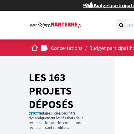
📢🗳️ Budget participati
Accueil
Menu principal
/
Concertations
/
Budget participatif 
Passer
L'élément
+
−
LES 163
PROJETS
DÉPOSÉS
Le formulaire ci-dessous filtre
dynamiquement les résultats de la
recherche lorsque les conditions de
recherche sont modifiées.