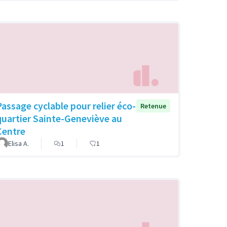
Passage cyclable pour relier éco-
Retenue
quartier Sainte-Geneviève au
Centre
Elisa A.
1
1