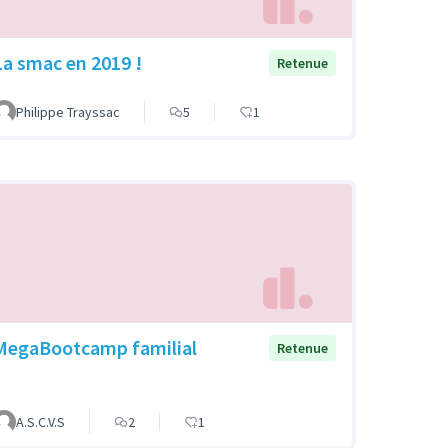
La smac en 2019 !
Retenue
Philippe Trayssac
5
1
MegaBootcamp familial
Retenue
A.S.C.V.S
2
1