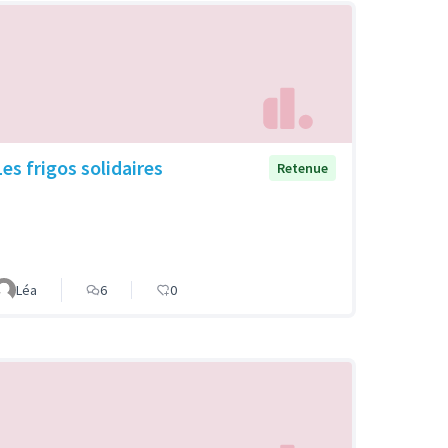
Les frigos solidaires
Retenue
Léa
6
0