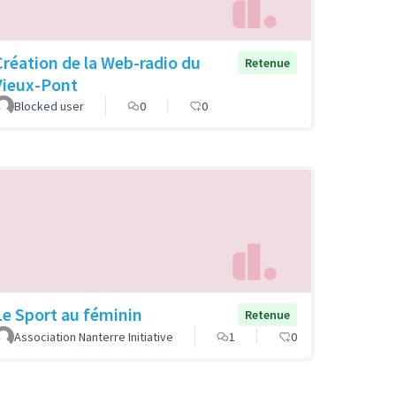
Création de la Web-radio du
Retenue
Vieux-Pont
Blocked user
0
0
Le Sport au féminin
Retenue
Association Nanterre Initiative
1
0