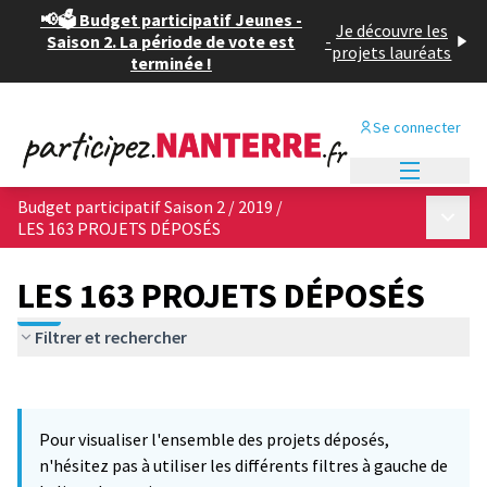
📢🗳️ Budget participatif Jeunes -
Je découvre les
Saison 2. La période de vote est
-
projets lauréats
terminée !
Se connecter
Menu princi
Budget participatif Saison 2 / 2019
/
Menu p
LES 163 PROJETS DÉPOSÉS
LES 163 PROJETS DÉPOSÉS
Filtrer et rechercher
Passer la carte
Leaflet
|
©
OpenStreetMap
contributors
3
L'élément suivant est une carte qui présente les éléments de cet
+
Pour visualiser l'ensemble des projets déposés,
−
n'hésitez pas à utiliser les différents filtres à gauche de