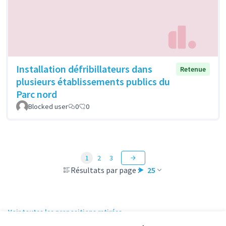
Installation défribillateurs dans
Retenue
plusieurs établissements publics du
Parc nord
Blocked user
0
0
1
2
3
Résultats par page :
25
Voir toutes les propositions retirées