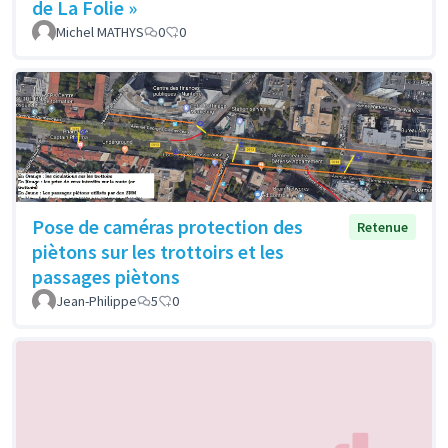
de La Folie »
Michel MATHYS
0
0
Pose de caméras protection des
Retenue
piètons sur les trottoirs et les
passages piètons
Jean-Philippe
5
0