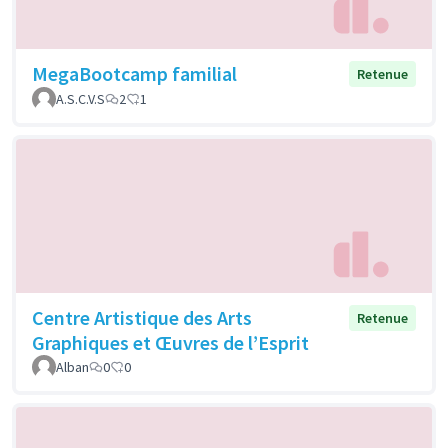
MegaBootcamp familial
Retenue
A.S.C.V.S
2
1
Centre Artistique des Arts
Retenue
Graphiques et Œuvres de l’Esprit
Alban
0
0